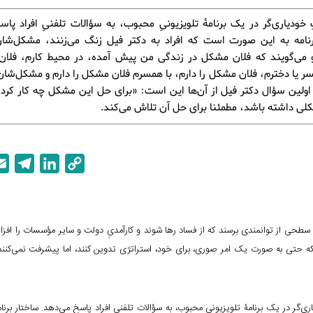
 خودیاری‌گر در یک برنامۀ تلویزیونیِ محبوب، به سؤالات تلفنیِ افراد پاس
رنامه به این صورت است که افراد به دکتر فیل زنگ می‌زنند، مشکل‌شان
و می‌گویند که فلان مشکل در زندگی من پیش آمده، در محیط کارم، فلان
پسر یا دخترم، فلان مشکل را دارم، با همسرم فلان مشکل را دارم و مشکل‌شان
اولین سؤال دکتر فیل از آن‌ها این است: «برای حل این مشکل چه کار کرده‌
ی داشته باشد، مطمئنا برای حل آن تلاش می‌کند.
T
L
C
e
i
o
l
n
p
e
k
y
ه سطحی از توانمندی برسند که از فساد رها شوند و کارآمدیِ دولت و سایر مؤسسات را افز
g
e
L
که حتی به صورت یک امر صوری، برای خود، استراتژی تدوین کنند، اما پیشرفت نمی‌کنند. 
r
d
i
a
I
n
m
n
k
 در یک برنامۀ تلویزیونیِ محبوب، به سؤالات تلفنیِ افراد پاسخ می‌دهد. ساختار برنا