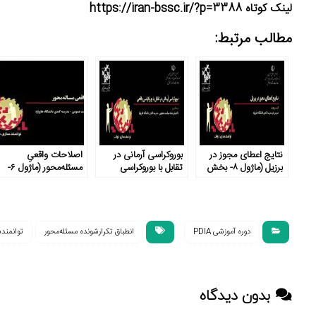
لینک کوتاه https://iran-bssc.ir/?p=3388
مطالب مرتبط:
نتایج اعطای مجوز در
بوروکراسی آرمانی در
اصلاحات واقعیِ
برزیل (ماژول ۸- بخش
تقابل با بوروکراسی
مسئله‌محور (ماژول ۶-
۵)
واقعی (ماژول ۷- بخش
بخش ۲)
۳)
دوره آموزشی PDIA
انطباق تکرارشونده مسئله‌محور
توانمند
بدون دیدگاه