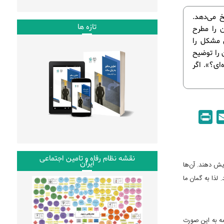
خ می‌دهد.
تازه ها
 را مطرح
 مشکل را
 را توضیح
ای؟». اگر
P
E
r
m
i
a
n
i
نقشه نظام رفاه و تامین اجتماعی
ایران
ایش دهند. آن‌ها
t
l
لذا به گمان ما
مه به این صورت