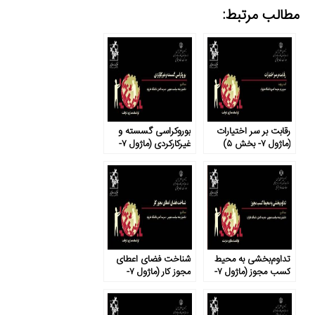
مطالب مرتبط:
رقابت بر سر اختیارات
بوروکراسی گسسته و
(ماژول ۷- بخش ۵)
غیرکارکردی (ماژول ۷-
بخش ۴)
تداوم‌بخشی به محیط
شناخت فضای اعطای
کسب مجوز (ماژول ۷-
مجوز کار (ماژول ۷-
بخش ۲)
بخش ۱)