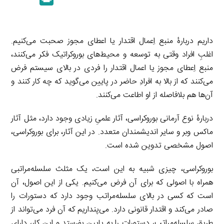
k
y
a
l
r
e
L
i
e
i
d
i
l
g
n
داریم دربارۀ منبع اِعمال اقتدار یا اعطای مجوز صحبت می‌کنیم.
I
n
r
t
اغلبِ افراد وقتی به توسعه و محیط‌های بوروکراتیک فکر می‌کنند،
n
k
a
منبع اِعطای مجوز یا اعمال اقتدار را فردی در بالای سیستم فرض
m
می‌کنند که از بالا به افرادِ حاضر در پایین می‌گوید که چه کار کنند و
آن‌ها هم بلافاصله از او اطاعت می‌کنند.
دربارۀ نوع آرمانی بوروکراسی، آثار علمیِ زیادی وجود دارد، مثل آثار
ماکس وبر و سایر اندیشمندان متعدد. در این آثار، برای بوروکراسی،
اصول مشخصی تدوین شده است.
بوروکراسی، چیزی شبیه به این است، یک مثلث سلسله‌مراتبی
همراه با اصولی که برای آن فرض می‌کنیم. یکی از این اصول، آن
است که کسی در بالای سلسله‌مراتب وجود دارد که دستورات را
صادر می‌کند و اقتدار قانونی دارد. می‌پنداریم که آن فرد می‌تواند از
طریق سلسله‌مراتب، دستورات را به پایین بفرستد و این کار، دارای