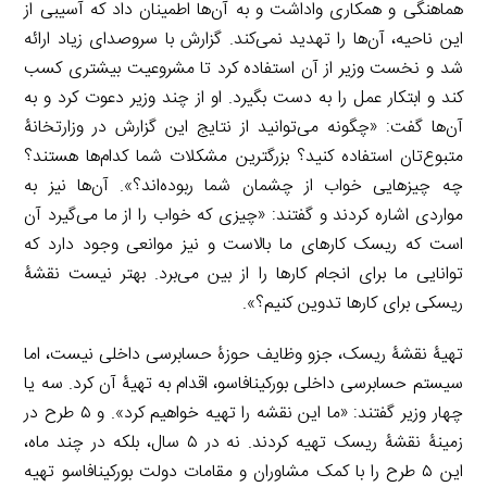
هماهنگی و همکاری واداشت و به آن‌ها اطمینان داد که آسیبی از
این ناحیه، آن‌ها را تهدید نمی‌کند. گزارش با سروصدای زیاد ارائه
شد و نخست وزیر از آن استفاده کرد تا مشروعیت بیشتری کسب
کند و ابتکار عمل را به دست بگیرد. او از چند وزیر دعوت کرد و به
آن‌ها گفت: «چگونه می‌توانید از نتایج این گزارش در وزارتخانۀ
متبوع‌تان استفاده کنید؟ بزرگترین مشکلات شما کدام‌ها هستند؟
چه چیزهایی خواب از چشمان شما ربوده‌اند؟». آن‌ها نیز به
مواردی اشاره کردند و گفتند: «چیزی که خواب را از ما می‌گیرد آن
است که ریسک کارهای ما بالاست و نیز موانعی وجود دارد که
توانایی ما برای انجام کارها را از بین می‌برد. بهتر نیست نقشۀ
ریسکی برای کارها تدوین کنیم؟».
تهیۀ نقشۀ ریسک، جزو وظایف حوزۀ حسابرسی داخلی نیست، اما
سیستم حسابرسی داخلی بورکینافاسو، اقدام به تهیۀ آن کرد. سه یا
چهار وزیر گفتند: «ما این نقشه را تهیه خواهیم کرد». و ۵ طرح در
زمینۀ نقشۀ ریسک تهیه کردند. نه در ۵ سال، بلکه در چند ماه،
این ۵ طرح را با کمک مشاوران و مقامات دولت بورکینافاسو تهیه