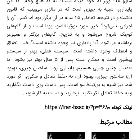
سال] ۲۲۰ وزیر به خود دیده است؟ نه به هیچ وجه. آیا این
پایداری، شبیه به چیزی است که در مالزی می‌بینیم که قانون
داشت و در نتیجه، تعادلی ۲۵ ساله در آن برقرار بود اما کسی آن را
اجرایی نمی‌کرد؟ خیر. مورد بورکینافاسو، پویا است و از گام‌های
کوچک شروع می‌شود و به تدریج، گام‌های بزرگتر و عمیق‌تر
برداشته می‌شود. آیا پایداری نیز وجود داشته است؟ خیر. انطباق
و انعطاف وجود داشته است. سیستم فعلی، بهتر از سیستم
پیشین است و ممکن است پس از ۵ سال بهتر نیز بشود. ما
به‌دنبال چنین چیزی هستیم. پایداری پویا. ساختن چیزی، بهبود
آن؛ ساختن چیزی، بهبود آن، نه حفظ تعادل و سکون. اگر مورد
شما نیز شبیه به بورکینافاسو است، پس دست روی دست نگذارید
و به حفظ تعادل فکر نکنید. برخیزید و دست به کار شوید.
لینک کوتاه https://iran-bssc.ir/?p=3680
مطالب مرتبط: