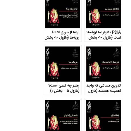
PDIA دشوار اما ارزشمند
ارتقا از طریق اشاعۀ
است (ماژول ۱۰- بخش
رویه‌ها (ماژول ۱۰- بخش
۱)
۳)
تدوین مسائلی که واجد
رهبر چه کسی است؟
اهمیت هستند (ماژول
(ماژول ۵ – بخش ۱)
۶- بخش ۴)