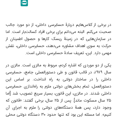
P
k
y
a
l
r
e
L
i
e
i
d
i
l
g
n
در برخی از کلاس‌هایم دربارۀ حسابرسی داخلی، از دو مورد جالب
I
n
r
t
صحبت می‌کنم. البته می‌دانم برای برخی افراد کسالت‌بار است. اما
n
k
a
در سازمان‌هایی که در زمینۀ ریسک کارها و حصول اطمینان از
m
حرکت به سوی اهداف مشاوره می‌دهند، حسابرسی داخلی، نقش
مهمی دارد. این، تعریف سادۀ حسابرسی داخلی است.
یکی از دو موردی که اشاره کردم، مربوط به مالزی است. مالزی در
سال ۱۹۷۹، در قالب قانون و طی دستورالعملی جامع، حسابرسی
داخلی را در ساختار دولتی به راه انداخت. بر اساس این
دستورالعمل، تمام بخش‌های دولتی ملزم به راه‌اندازی حسابرسی
داخلی شدند. در مالزی، این قانون، بسیار سریع تصویب شد [اما
۲۵ سال مسکوت ماند]. پس از ۲۵ سال، برخی گفتند: «قانون که
وجود دارد، پس همۀ دستگاه‌های دولتی را ملزم به اجرای آن
کنیم». اما مسئله این بود که تنها حدود ۳۰ دستگاه دولتیِ محلی