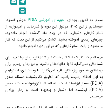
E
T
n
p
m
e
P
k
y
a
l
r
e
L
سلام. به آخرین ویدئوی
دوره ی آموزشی PDIA
خوش آمدید.
i
e
i
d
i
خرسندیم از این که ۱۴ مودولِ این دوره را گذراندید و امیدواریم از
l
g
n
I
n
تمام کارهای دشواری که در چند ماه گذشته انجام داده‌اید،
r
t
n
k
چیزهای زیادی آموخته باشید. تشکر می‌کنیم از این بابت که کنار
a
ما بودید و بابت تمام کارهایی که در این دوره انجام دادید.
m
می‌دانیم که اکثر شما، شاغل هستید و شغل‌تان، زمان چندانی برای
شما باقی نمی‌گذارد تا با خانواده‌تان باشید. و نیز زمان زیادی برای
پرداختن به امور روزانه‌تان باقی نمی‌گذارد. با وجود این، امیدواریم
به این اعتقاد رسیده باشید که انطباق تکرارشونده مسئله محور
(PDIA) بسیار ارزشمند است. بله انطباق تکرارشونده مسئله محور
(PDIA)، ارزشمند اما دشوار و پرهزینه است و زمان زیادی
می‌طلبد.
من و تیمی که با من در اجرای انطباق تکرارشونده مسئله محور