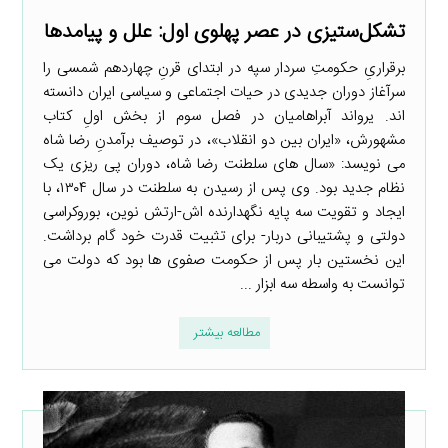
تشکل‌ستیزی در عصر پهلوی اول: علل و پیامدها
برقراریِ حکومتِ سردار سپه در ابتدای قرنِ چهاردهم شمسی را
سرآغاز دوران جدیدی در حیات اجتماعی و سیاسی ایران دانسته
اند. یرواند آبراهامیان در فصل سوم از بخش اولِ کتاب
مشهورش، «ایران بین دو انقلاب»، در توصیف برآمدنِ رضا شاه
می نویسد: «سال های سلطنت رضا شاه، دوران پی ریزی یک
نظام جدید بود. وی پس از رسیدن به سلطنت در سال ۱۳۰۴، با
ایجاد و تقویت سه پایه نگهدارنده اش-ارتش نوین، بوروکراسی
دولتی و پشتیبانی دربار- برای تثبیت قدرت خود گام برداشت.
این نخستین بار پس از حکومت صفوی ها بود که دولت می
توانست به واسطه سه ابزار ...
مطالعه بیشتر