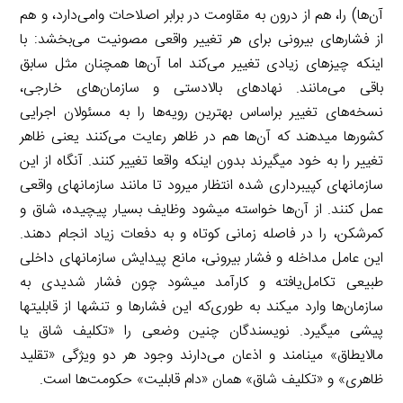
آن‌ها) را، هم از درون به مقاومت در برابر اصلاحات وامی‌دارد، و هم
از فشارهای بیرونی برای هر تغییر واقعی مصونیت می‌بخشد: با
اینکه چیزهای زیادی تغییر می‌کند اما آن‌ها همچنان مثل سابق
باقی می‌مانند. نهادهای بالادستی و سازمان‌های خارجی،
نسخه‌های تغییر براساس بهترین رویه‌‎ها را به مسئولان اجرایی
کشورها می‎دهند که آن‌ها هم در ظاهر رعایت می‌‎کنند یعنی ظاهر
تغییر را به خود می‎گیرند بدون اینکه واقعا تغییر کنند. آنگاه از این
سازمان‎های کپی‎برداری شده انتظار می‎رود تا مانند سازمان‎های واقعی
عمل کنند. از آن‌ها خواسته می‎شود وظایف بسیار پیچیده، شاق و
کمرشکن، را در فاصله زمانی کوتاه و به دفعات زیاد انجام دهند.
این عامل مداخله و فشار بیرونی، مانع پیدایش سازمان‎های داخلی
طبیعی تکامل‌یافته و کارآمد می‎شود چون فشار شدیدی به
سازمان‌ها وارد می‎کند به طوری‌که این فشارها و تنش‎ها از قابلیت‎ها
پیشی می‎گیرد. نویسندگان چنین وضعی را «تکلیف شاق یا
مالایطاق» می‎نامند و اذعان می‌دارند وجود هر دو ویژگی «تقلید
ظاهری» و «تکلیف شاق» همان «دام قابلیت» حکومت‌ها است.