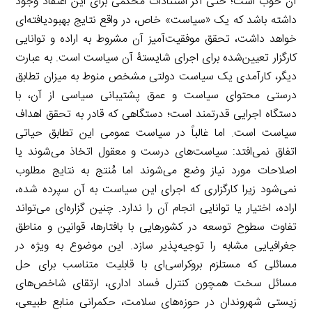
آن خوب است؛ حتی اگر استنادات محکمی برای این اعتقاد وجود
داشته باشد که یک «سیاست» خاص، در واقع نتایج بهبودیافته‌ای
خواهد داشت، تحقق موفقیت‌آمیز آن مشروط به اراده و توانایی
کارگزار تعیین‌شده برای اجرای شایستۀ آن سیاست است. به عبارت
دیگر، کارآمدی یک سیاست دولتی مشخص منوط به میزان تطابق
درستی محتوای سیاست و عمق پشتیبانی سیاسی از آن، با
دستگاه اجرایی قدرتمند است؛ دستگاهی که قادر به تحقق اهداف
سیاست است. اما غالباً در سیاست عمومی این تطابق حیاتی
اتفاق نمی‌افتد: سیاست‌های درست و معقول اتخاذ می‌شوند یا
اصلاحات مورد نیاز وضع می‌شوند اما مُنتج به نتایج مطلوب
نمی‌شود زیرا کارگزاری که اجرای این سیاست به آن سپرده شده،
اراده، اختیار یا توانایی انجام آن را ندارد. چنین گزاره‌ای می‌تواند
تفاوت سطوح توسعه در کشورهایی با بافتارها، قوانین و مناطق
جغرافیایی مشابه را توجیه‌پذیر سازد. این موضوع به ویژه در
مسائلی که مستلزم بروکراسی‌ای با قابلیت متناسب برای حل
مسائل سخت همچون کنترل فساد اداری، ارتقای شاخص‌های
زیستی شهروندان در حوزه‌های سلامت، حکمرانی منابع طبیعی،