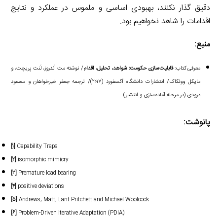
دقیق گذار نکنند، بهبودی اساسی و ملموس در عملکرد و نتایج
اقدامات را شاهد نخواهیم بود.
منبع:
معرفی کتاب:
قابلیت‌سازی حکومت: شواهد، تحلیل، اقدام
/ نوشته مت اَندروز، لَنت پریچت، و
مایکل وولکاک/ انتشارات دانشگاه آکسفورد (۲۰۱۷)/ ترجمه جعفر خیرخواهان و مسعود
درودی (در مرحله آماده‌سازی و انتشار)
پانوشت:
[۱]
Capability Traps
[۲]
isomorphic mimicry
[۳]
Premature load bearing
[۴]
positive deviations
[۵]
Andrews, Matt, Lant Pritchett and Michael Woolcock
[۶]
Problem-Driven Iterative Adaptation (PDIA)