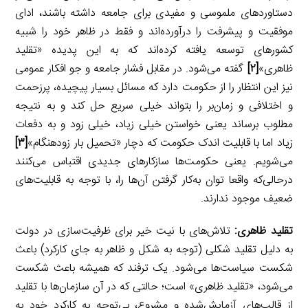
دستاوردهای ملموسی و مفیدی برای جامعه داشته باشند، ادای
موفقیت و پیشرفت را درآورده‌اند و فقط در ظاهر خود را شبیه
کشورهای توسعه یافته کرده‌اند که به این پدیده «تقلید
ظاهری»
[۲]
گفته می‌شود. در مقابل فشار جامعه و جو افکار عمومی
نیز این انتظار را از حکومت دارد که مسائل بسیار پیچیده، پرزحمت
و اختلافی و زمان‌بر را بتواند خیلی سریع حل کند و به نتیجه
مطلوب برساند یعنی خواستن خیلی زیاد، خیلی زود و به دفعات
زیاد اما با قابلیت اندک حکومت که دچار «تحمیل بار زودهنگام»
[۳]
می‌شویم. یعنی حکومت‌ها سازکارهای جدیدی اقتباس می‌کنند
درحالی‌که واقعا توان به‌کار گرفتن آن‌ها را، با توجه به قابلیت‌های
ضعیف موجود ندارند.
تقلید ظاهری:
تلاش‌های با نیت خیر برای ظرفیت‌سازی در دولت
به دلیل تقلید شکلی (توجه به شکل و ظاهر به جای کارکرد) باعث
شکست سیاست‌ها می‌شود. یک ترفند که همیشه باعث شکست
می‌شود، «تقلید ظاهری» است؛ حالتی که در آن سازمان‌ها با تقلید
از قالب‌های آزمایش‌شده و مشروع، بی‌توجه به کارکرد خود به