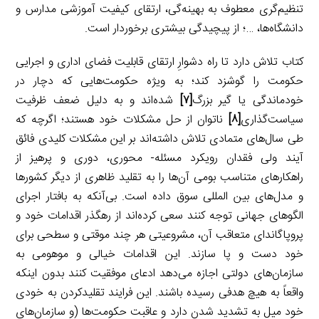
تنظیم‌گری معطوف به بهینه‌گی، ارتقای کیفیت آموزشی مدارس و
دانشگاه‌ها، …؛ از پیچیدگی بیشتری برخوردار است.
کتاب تلاش دارد تا راه دشوارِ ارتقای قابلیت فضای اداری و اجرایی
حکومت را گوشزد کند؛ به ویژه حکومت‌هایی که دچار در
خودماندگی یا گیر بزرگ
[۷]
شده‌اند و به دلیل ضعف ظرفیت
سیاست‌گذاری
[۸]
ناتوان از حل مشکلات خود هستند؛ اگرچه که
طی سال‌های متمادی تلاش داشته‌اند بر این مشکلات کلیدی فائق
آیند ولی فقدان رویکرد مسئله- محوری، دوری و پرهیز از
راهکارهای متناسب بومی آن‌ها را به تقلید ظاهری از دیگر کشورها
و مدل‌های بین المللی سوق داده است. بی‌آنکه به بافتار اجرای
الگوهای جهانی توجه کنند سعی کرده‌اند از رهگذر اقدامات خود و
پروپاگاندای متعاقب آن، مشروعیتی هر چند موقتی و سطحی برای
خود دست و پا سازند. این اقدامات خیالی و موهومی به
سازمان‌های دولتی اجازه می‌دهد ادعای موفقیت کنند بدون اینکه
واقعاً به هیچ هدفی رسیده باشند. این فرایند تقلیدکردن به خودی
خود میل به تشدید شدن دارد و عاقبت حکومت‌ها (و سازمان‌های