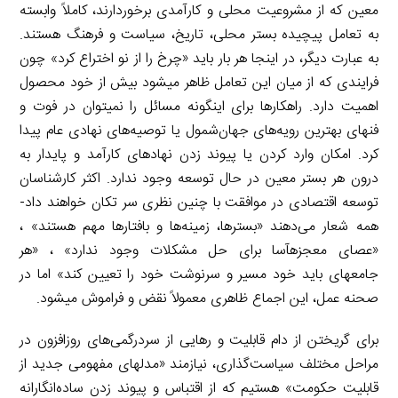
معین که از مشروعیت محلی و کارآمدی برخوردارند، کاملاً وابسته
به تعامل پیچیده بستر محلی، تاریخ، سیاست و فرهنگ هستند.
به عبارت دیگر، در اینجا هر بار باید «چرخ را از نو اختراع کرد» چون
فرایندی که از میان این تعامل ظاهر می‎شود بیش از خود محصول
اهمیت دارد. راهکارها برای اینگونه مسائل را نمی‎توان در فوت و
فن‎های بهترین رویه‌های جهان‌شمول یا توصیه‌های نهادی عام پیدا
کرد. امکان وارد کردن یا پیوند زدن نهادهای کارآمد و پایدار به
درون هر بستر معین در حال توسعه وجود ندارد. اکثر کارشناسان
توسعه اقتصادی در موافقت با چنین نظری سر تکان خواهند داد-
همه شعار می‌دهند «بسترها، زمینه‌ها و بافتارها مهم هستند» ،
«عصای معجزه‎آسا برای حل مشکلات وجود ندارد» ، «هر
جامعه‎ای باید خود مسیر و سرنوشت خود را تعیین کند» اما در
صحنه عمل، این اجماع ظاهری معمولاً نقض و فراموش می‎شود.
برای گریختن از دام قابلیت و رهایی از سردرگمی‌های روزافزون در
مراحل مختلف سیاست‌گذاری، نیازمند «مدل‎های مفهومی جدید از
قابلیت حکومت» هستیم که از اقتباس و پیوند زدن ساده‌انگارانه