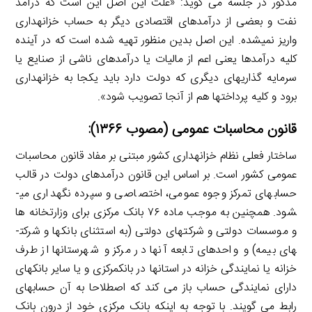
مذکور در جلسه می­ گوید: «علت این اصل این است که درآمد
نفت و بعضی از درآمدهای اقتصادی دیگر به حساب خزانه­داری
واریز نمی­شده. این اصل بدین منظور تهیه شده است که در آینده
کلیه درآمدها یعنی اعم از مالیات یا درآمدهای ناشی از صنایع یا
سرمایه­ گذاری­های دیگری که دولت دارد باید یک­جا به خزانه­داری
برود و کلیه پرداخت­ها هم از آنجا تصویب شود».
قانون محاسبات عمومی (مصوب ۱۳۶۶):
ساختار فعلی نظام خزانه­داری کشور مبتنی بر مفاد قانون محاسبات
عمومی کشور است. بر اساس این قانون درآمدهای دولت در قالب
حساب­های تمرکز وجوه عمومی، اختصاصی و سپرده نگهداری می­
شود. همچنین به موجب ماده ۷۶ بانک مرکزی برای وزارتخانه­ ها
و موسسات دولتی و شرکت­های دولتی (به استثنای بانک­ها و شرکت­
های بیمه) و واحدهای تابعه آنها در مرکز و شهرستان­ها از طرف
خزانه یا نمایندگی خزانه در استان­ها در بانک­مرکزی و یا سایر بانک­های
دارای نمایندگی حساب باز می­ کند که اصطلاحا به آن حساب­های
رابط می­ گویند. با توجه به اینکه بانک مرکزی خود از درون بانک