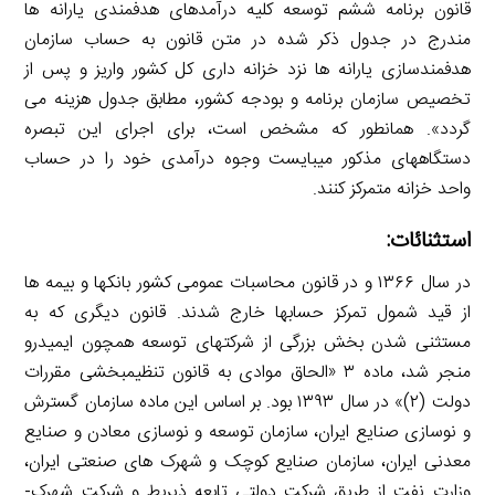
قانون برنامه ششم توسعه کلیه درآمدهای هدفمندی یارانه ها
مندرج در جدول ذکر شده در متن قانون به حساب سازمان
هدفمندسازی یارانه ها نزد خزانه داری کل کشور واریز و پس از
تخصیص سازمان برنامه و بودجه کشور، مطابق جدول هزینه می
گردد». همانطور که مشخص است، برای اجرای این تبصره
دستگاه­های مذکور می­بایست وجوه درآمدی خود را در حساب
واحد خزانه متمرکز کنند.
استثنائات:
در سال ۱۳۶۶ و در قانون محاسبات عمومی کشور بانک­ها و بیمه ­ها
از قید شمول تمرکز حساب­ها خارج شدند. قانون دیگری که به
مستثنی شدن بخش بزرگی از شرکت­های توسعه همچون ایمیدرو
منجر شد، ماده ۳ «الحاق موادی به قانون تنظیم­بخشی مقررات
دولت (۲)» در سال ۱۳۹۳ بود. بر اساس این ماده سازمان گسترش
و نوسازی صنایع ایران، سازمان توسعه و نوسازی معادن و صنایع
معدنی ایران، سازمان صنایع کوچک و شهرک­ های صنعتی ایران،
وزارت نفت از طریق شرکت دولتی تابعه ذی­ربط و شرکت شهرک­