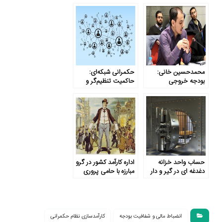
ارتباط بودجه با اهداف
عملکرد بودجه
کلان نظام است
محمدحسین خانی:
حکمرانی شبکه‌ای:
بودجه خروجی
حاکمیت تنظیم‌گر و
فرآیندهای نادرست
تسهیل‌گر
است
حساب واحد خزانه
اداره کارآمد کشور در گرو
دغدغه ­ای در گیر و دار
مبارزه با حامی پروری
«جنگ خزانه»
انضباط مالى و شفافيت بودجه
کارآمدسازی نظام حکمرانی