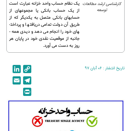
کارشناسی ارشد مطالعات
یک نظام حساب واحد خزانه عبارت است
توسعه
از یک حساب بانکی یا مجموعه­ای از
حساب­های بانکی متصل به یکدیگر که از
طریق آن دولت تمامی دریافت­ها و پرداخت­
های خود را انجام می­ دهد و دیدی همه ­
جانبه از موقعیت نقدی خود در پایان هر
روز به دست می­ آورد.
تاریخ انتشار : ۰۶ آبان ۹۷
C
L
i
o
E
T
n
p
m
e
P
k
y
a
l
r
e
L
i
e
i
d
i
l
g
n
I
n
r
t
n
k
a