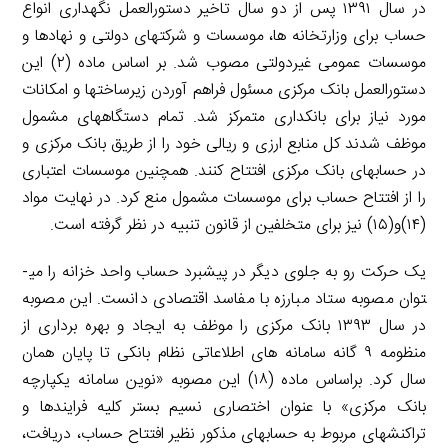
در سال ۱۳۹۱ پس از دو سال تاخیر دستورالعمل نگهداری انواع
حساب برای وزارتخانه­ ها، موسسات و شرکت­های دولتی و نهادها و
موسسات عمومی غیردولتی مصوب شد. بر اساس ماده (۲) این
دستورالعمل بانک مرکزی مسئول فراهم آوردن زیرساخت­ها و امکانات
مورد نیاز برای بانکداری متمرکز شد. تمام دستگاه­های مشمول
موظف شدند کل منابع ارزی و ریالی خود را از طریق بانک مرکزی و
در حساب­های بانک مرکزی افتتاح کنند. همچنین موسسات اعتباری
را از افتتاح حساب برای موسسات مشمول منع کرد. در نهایت مواد
(۱۴)و(۱۵) نیز برای متخلفین از قانون تنبیه در نظر گرفته است.
یک حرکت رو به جلوی دیگر در پیشبرد حساب واحد خزانه را می­
توان مصوبه ستاد مبارزه با مفاسد اقتصادی دانست. این مصوبه
در سال ۱۳۹۳ بانک مرکزی را موظف به ایجاد و بهره­ برداری از
منظومه ۹ گانه سامانه­ های اطلاعاتی نظام بانکی تا پایان همان
سال کرد. براساس ماده (۱۸) این مصوبه «نوین سامانه یکپارچه
بانک مرکزی» با عنوان اختصاری نسیم بستر کلیه فرایند­ها و
تراکنش­های مربوط به حساب­های مذکور نظیر افتتاح حساب، دریافت،