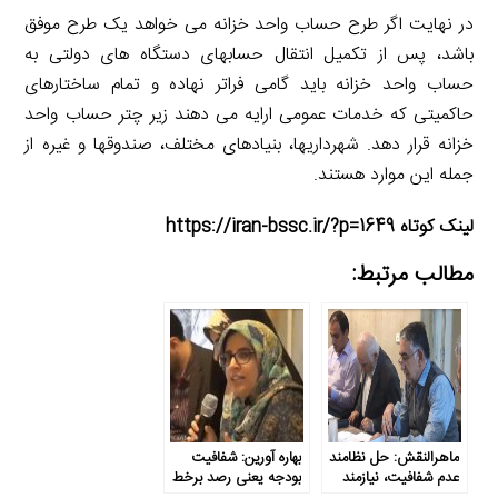
در نهایت اگر طرح حساب واحد خزانه می­ خواهد یک طرح موفق
باشد، پس از تکمیل انتقال حساب­های دستگاه های دولتی به
حساب واحد خزانه باید گامی فراتر نهاده و تمام ساختارهای
حاکمیتی که خدمات عمومی ارایه می ­دهند زیر چتر حساب واحد
خزانه قرار دهد. شهرداری­ها، بنیاد­های مختلف، صندوق­ها و غیره از
جمله این موارد هستند.
لینک کوتاه https://iran-bssc.ir/?p=1649
مطالب مرتبط:
ماهرالنقش: حل نظامند
بهاره آورین: شفافیت
عدم شفافیت، نیازمند
بودجه یعنی رصد برخط