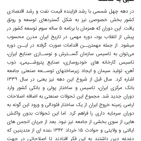
در دهه چهل شمسی با رشد فزاینده قیمت نفت و رشد اقتصادی
کشور بخش خصوصی نیز به شکل گستردهای توسعه و رونق
یافت. این دوران که همزمان با برنامه ۵ ساله سوم توسعه کشور در
پیش از انقلاب بود، دوره مهمی در تاریخ ایران مدرن محسوب
میشود. از جمله مهمتریــن اقدامات صورت گرفته در ایــن دوره
می‌توان به تاسیس سازمان گســترش و نوســازی صنایع ایران،
تاسیس کارخانه های خودروسازی، صنایع پتروشــیمی، ذوب
آهن، تولید سیمان و ایجاد زیرساختهای توســعه صنعتی جامعه
اشاره کرد. سال قبل از شروع این دهه نیز یعنی در سال ۱۳۳۹
بانک مرکزی ایران، تاسیس و ساختار پولی و بانکی کشور وارد
دوران جدید شد. مجموع این تحولات صنعتی به اضافه اصلاحات
ارضی زمینه خروج ایران از یک ساختار فئودالی و ورود این گونه به
دوران سرمایه داری را فراهم کرد. اما این تحولات بدون واکنش
هایی از سوی بخشی از جامعه نیز نبود. بعد از جریان انجمن های
ایالتی و ولایتی و حوادث ۱۵ خرداد ۱۳۴۲ ،عده ای از متدینین که
دغدغه دین داشتند به این فکر افتادند تا اصلاحاتی در جهت