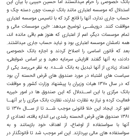
بانک خصوصی را حرام میدانستند اما حسین حبیبی با بیان این
استدلال که موسسه اعتباری مانند بانک نیست چون دسته چک و
حساب جاری ندارد، آنها را قانع کرد که با تاسیس موسسه اعتباری
موافقت کنند. درویشــی توضیح میدهد: «این موسسات مالی و
تمام موسسات دیگر، اعم از اعتباری که هنوز هم باقی مانده اند،
همه نامشان موسسه اعتباری بود و نباید حساب جاری میداشتند.
بعد که قانون اساسی را اصلاح کردند و اجازه بانک خصوصی
دادند، به آنها گفتند افزایش سرمایه دهید و بر اساس ضوابطی،
تعداد زیادی از آنها تبدیل به بانک شــد». به نظر می‌رسد یکی از
سیاست های اشتباه در مورد صندوق های قرض الحسنه آن بود
که در سال ۱۳۷۰ هیات وزیران با پیشنهاد وزارت کشور و موافقت
بانک مرکزی با این اســتدلال که این صندوق ها در امور خیریه
فعالیت کرده و نیاز به نظارت ندارند، نظارت بانک مرکزی را بر آنهــا
لغو کرد. ایجاد این خلا قانونی موجب شــد تا از ســال ۱۳۷۰ تا
۱۳۸۱ صندوق های قرض الحسنه رشدی بی اندازه یافته، تعدادی از
آنها با سواستفاده از اوضاع، از اهداف خود بازبمانند و به
سواستفاده های مالی بپردازند. این امر موجب شد تا قانونگذار در