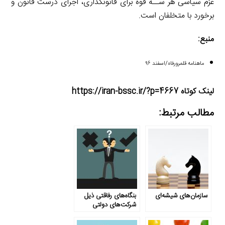
عزم سیاسی هر ســه قوه برای قانونگذاری، اجرای درست قانون و
برخورد با متخلفان است.
منبع:
ماهنامه قلمرورفاه/اسفند ۹۶
لینک کوتاه https://iran-bssc.ir/?p=4667
مطالب مرتبط:
سازمان‌های شیشه‌ای
بنگاه‌های رفاقتی ذیل
شرکت‌های دولتی‌