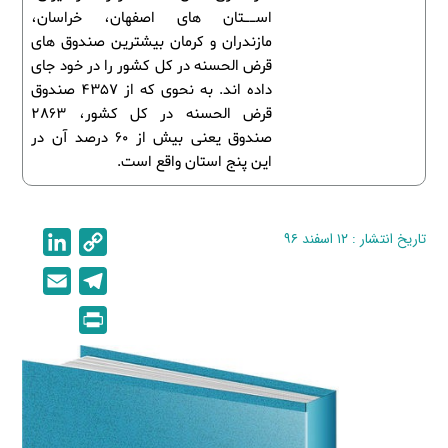
اســتان های اصفهان، خراسان،
مازندران و کرمان بیشترین صندوق های
قرض الحسنه در کل کشور را در خود جای
داده اند. به نحوی که از 4357 صندوق
قرض الحسنه در کل کشور، 2863
صندوق یعنی بیش از 60 درصد آن در
این پنج استان واقع است.
تاریخ انتشار : ۱۲ اسفند ۹۶
C
L
i
o
E
T
n
p
m
e
P
k
y
a
l
r
e
L
i
e
i
d
i
l
g
n
I
n
r
t
n
k