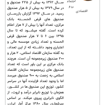
اجتماع
ســال 1362 به بیش از 225 صندوق و
ی و
در سال 1379 به بیش از 5 هزار صندوق
اقتصادی
رسید. در ســال 1392 گزارش بازرســان
صندوق های قرض الحســنه بانک
مرکزی، تعداد آنها را بیش از 7 هزار اعلام
کرده است. گفته میشــود که تا سال
1395 بین 6 تا 7 هزار صندوق قرض
الحسنه و تعداد زیادی موسسه مالی و
اعتباری وجود داشــته که از این تعداد،
به گفته سازمان اقتصاد اسلامی، 2 هزار و
200 صندوق زیرمجموعه آن است. هرچند
بانک مرکزی بر این باور است که تعداد
صندوق های زیرمجموعه سازمان اقتصاد
اسلامی به زحمت به 900 صندوق میرسد
اما با وجود تعداد فزاینده آنها در سراسر
کشور، توزیع این صندوق ها در کشــور،
همزمان با توزیع نابرابر درآمد و ثروت، از
الگوی نابرابری پیروی میکند. بر اساس
سرشماری سال 1380 مرکز آمار ایران،