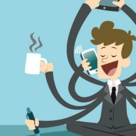
m
n
k