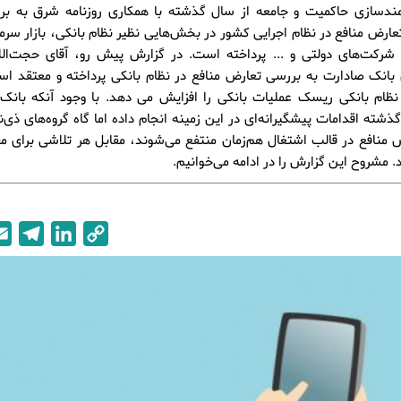
نمندسازی حاکمیت و جامعه از سال گذشته با همکاری روزنامه شرق به برر
عارض منافع در نظام اجرایی کشور در بخش‌هایی نظیر نظام بانکی، بازار سرمای
 شرکت‌های دولتی و ... پرداخته است. در گزارش پیش رو، آقای حجت‌ال
 بانک صادارت به بررسی تعارض منافع در نظام بانکی پرداخته و معتقد ا
 نظام بانکی ریسک عملیات بانکی را افزایش می دهد. با وجود آنکه بانک
ذشته اقدامات پیشگیرانه‌‌ای در این زمینه انجام داده اما گاه گروه‌های ذی‌ن
 منافع در قالب اشتغال هم‌زمان منتفع می‌شوند، مقابل هر تلاشی برای مقا
. مشروح این گزارش را در ادامه می‌خوانیم.
T
L
C
e
i
o
l
n
p
e
k
y
g
e
L
r
d
i
a
I
n