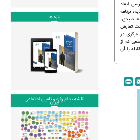
سی ابعاد
ه، برنامه
تازه ها
له صیدی،
ست تعارض
 مرکزی در
فعی که از
بله با آن
P
E
r
m
i
a
نقشه نظام رفاه و تامین اجتماعی
ایران
n
i
t
l