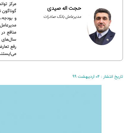
مرکز توا
حجت اله صیدی
گوناگون ت
مدیرعامل بانک صادرات
و بودجه،
مدیرعامل
منافع در
سال‌های گ
رفع تعارض
می‌ایستند
تاریخ انتشار : ۰۴ اردیبهشت ۹۹