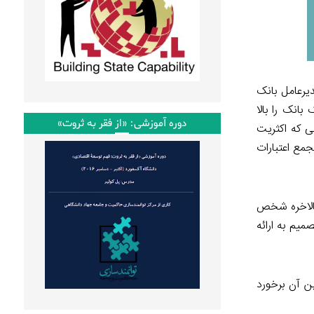
رعامل بانک
انک را بالا
دوره آموزشی: «از فقر به ثروت»
ی که اکثریت
مع اعتبارات
بالاخره شخص
یم به ارائه
ین آن برخورد