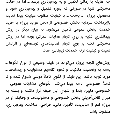
چه هزينه يا زماني تكميل و به بهره‌برداري برسد ـ اما در حالت
مشاركتي تنها در صورتي كه پروژه تكميل و بهره‌برداري شود و
محصول پروژه ـ پساب ـ با كيفيت مطلوب عينيت پيدا نمايد،
بازپرداخت سرمايه بخش خصوصي از محل عوايد پروژه يا خريد
خدمت بخش عمومي تأمين مي‌شود. به بيان ديگر در روش
پيمانكاري تكيه بر روي انجام عمليات عمراني بوده اما در روش
مشاركتي تكيه بر روي انجام فعاليت‌هاي توسعه‌اي و افزايش
كميت و كيفيت ارائه خدمات زيربنايي است.
روش‌هاي انجام پروژه مي‌تواند در طيف وسيعي از انواع الگوها ـ
بسته به وضعيت مالكيت و نحوه تقسيم مسئوليت و ريسك‌ها ـ
مورد توجه باشد. اين طيف از الگوي كاملاً دولتي شروع شده و تا
كاملاً خصوصي ادامه پيدا مي‌كند. الگوهاي مشاركت عمومي –
خصوصي مابين ابتدا و انتهاي اين طيف قرار داشته و بسته به
ميزان نقش‌آفريني بخش خصوصي و مسئوليت‌ها و وظايف او در
پروژه اعم از مديريت، تأمين مالي، طراحي، ساخت، بهره‌برداري،
متفاوت باشد: