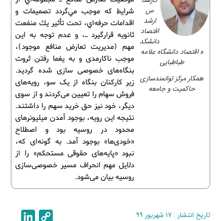
کارشنا
س
شرايط كه موجب مي‌گردد ‌تصميمات و
ارشد
اقدامات حرفه‌اي، تحت تأثير يك منفعت
اقتصاد
ثانويه قرارگیرد ـ، و عدم توجه به این
دانشکد
مهم (مدیریت تعارض منافع موجود)،
ه اقتصاد دانشگاه علامه
موجب ناکارمدی و به یغما رفتن ثروت
طباطبایی
بنگاه‌های خصوصی سازی شده گردید.
همکار مرکز توانمندسازی
زیر کارکنان بنگاه از یک سو، رویه‌های
حاکمیت و جامعه
فروش سهام را تعیین می‌کردند و از سوی
دیگر، خود نیز حق خرید سهم را داشتند.
نتیجه این رویه‌، بوجود آمدن میلیونرهای
محدود در روسیه بود و اصطلاح
«خودی‌ها» بوجود آمد. به گونه‌ای که،
نبود «پایه‌های حقوقی مستحکم» را از
دلایل مهم انحراف مسیر خصوصی‌سازی
روسیه بیان می‌شود.
تاریخ انتشار : ۱۷ شهریور ۹۹
C
L