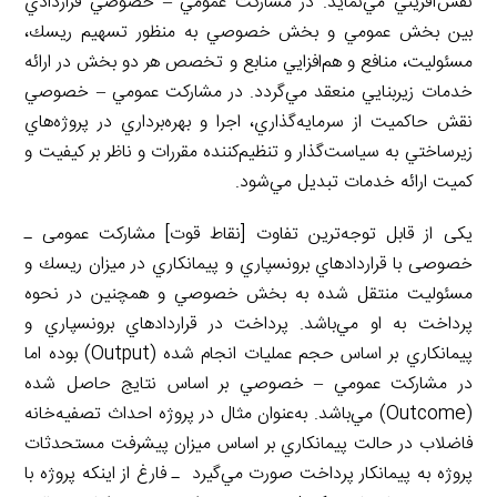
نقش‌آفريني مي‌نمايد. در مشاركت عمومي – خصوصي قراردادي
بين بخش عمومي و بخش خصوصي به منظور تسهيم ريسك،
مسئوليت، منافع و هم‌افزايي منابع و تخصص هر دو بخش در ارائه
خدمات زيربنايي منعقد مي‌گردد. در مشاركت عمومي – خصوصي
نقش حاکمیت از سرمايه‌گذاري، اجرا و بهره‌برداري در پروژه‌هاي
زيرساختي به سياست‌گذار و تنظيم‌كننده مقررات و ناظر بر كيفيت و
كميت ارائه خدمات تبديل مي‌شود.
یکی از قابل‌ توجه‌ترین تفاوت [نقاط قوت] مشارکت عمومی ـ
خصوصی با قراردادهاي برونسپاري و پيمانكاري در ميزان ريسك و
مسئوليت منتقل شده به بخش خصوصي و همچنين در نحوه
پرداخت به او مي‌باشد. پرداخت در قراردادهاي برونسپاري و
پيمانكاري بر اساس حجم عمليات انجام شده (Output) بوده اما
در مشاركت عمومي – خصوصي بر اساس نتايج حاصل شده
(Outcome) مي‌باشد. به‌عنوان مثال در پروژه احداث تصفيه‌خانه
فاضلاب در حالت پيمانكاري بر اساس ميزان پيشرفت مستحدثات
پروژه به پيمانكار پرداخت صورت مي‌گيرد ـ فارغ از اينكه پروژه با