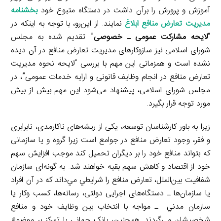
آموزش و پرورش را برآن داشت در دستگاه متبوع خود
بخشنامه
مدیریت تعارض منافع ابلاغ
نمایند. از این‌رو، با توجه به اینکه در
“
لایحه مشارکت عمومی ـ خصوصی
” تقدیم شده به مجلس
شورای اسلامی نیز سازوکارهای مدیریت تعارض منافع در آن دیده
نشده است و همزمانی این مهم با بررسی “لایحه نحوه مدیریت
تعارض منافع در انجام وظایف قانونی و ارایه خدمات عمومی”، در
مجلس شورای اسلامی، پیشنهاد می‌شود این مهم بیش از بیش
مورد توجه قرار بگیرد.
زیرا به باور کارشناسان توسعه، یکی از ریشه‌های ناکارمدی، نابرابری
و فقر، وجود تعارض منافع در جوامع است زیرا گروه و یا سازمانی
که بتواند منافع خود را بر دیگران تحمیل کند موجب افزایش سهم
خود از اقتصاد و کاهش سهم بقیه خواهند شد. به گونه‌ای سازمان
شفافیت بین‌‌الملل، تعارض منافع را شرايطي مي‌داند كه در آن افراد
يا سازمان‌ها ـ دستگاه‌های اجرایی دولتی، رسانه‌ها، كسب وكار يا
سازمان مدني ـ مواجه با انتخاب بين وظايف خود و منافع
شخصيشان مي‌گردند. همچنین، بانک جهانی با تمرکز بر موضوع