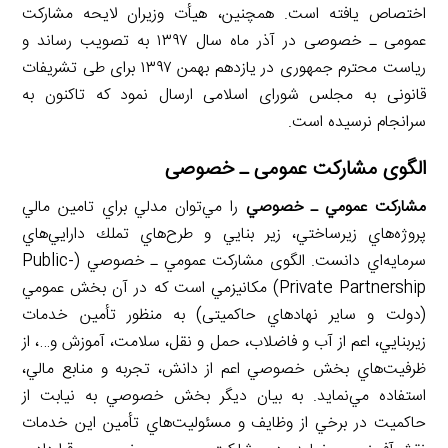
اختصاص یافته است. همچنین، هیأت وزیران لایحه مشارکت
عمومی ـ خصوصی در آذر ماه سال ۱۳۹۷ به تصویب رساند و
ریاست محترم جمهوری در یازدهم بهمن ۱۳۹۷ برای طی تشریفات
قانونی به مجلس شورای اسلامی ارسال نمود که تاکنون به
سرانجام نرسیده است.
الگوی مشارکت عمومی ـ خصوصی
مشاركت عمومي ـ خصوصي
را مي‌توان مدلي براي تامين مالي
پروژه‌هاي زيرساختي، زير بنايي و طرح‌هاي تملك دارايي‌هاي
سرمايه‌اي دانست. الگوی مشاركت عمومي ـ خصوصي (Public-
Private Partnership) مكانيزمي است كه در آن بخش عمومي
(دولت و ساير نهادهاي حاکمیتی) به منظور تأمين خدمات
زيربنايي، اعم از آب و فاضلاب، حمل و نقل، سلامت، آموزش و…، از
ظرفيت‌هاي بخش خصوصي اعم از دانش، تجربه و منابع مالي،
استفاده مي‌نمايد. به بيان ديگر بخش خصوصي به نيابت از
حاکمیت در برخي از وظايف و مسئوليت‌هاي تأمين اين خدمات