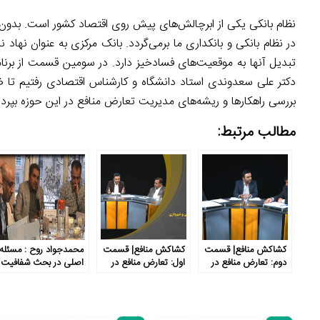
نظام بانکی یکی از ابرچالش‌های پیش روی اقتصاد کشور است. بدون ش
در نظام بانکی و بانکداری ما برمی‌گردد. بانک مرکزی به عنوان نها
تبدیل آنها به موقعیت‌های فسادخیز دارد. در سومین قسمت از برنا
دکتر علی سعدوندی استاد دانشگاه و کارشناس اقتصادی رفتیم تا 
بررسی راهکارها و ریشه‌های مدیریت تعارض منافع در این حوزه بپرداز
مطالب مرتبط:
کشاکش منافع| قسمت
کشاکش منافع| قسمت
محمدجواد روح : مسئله
دوم: تعارض منافع در
اول: تعارض منافع در
اصلی در بحث شفافیت
نظام آموزش و پرورش
سازمان نظام مهندسی و
عدم موازنه قدرت است
شهرداری