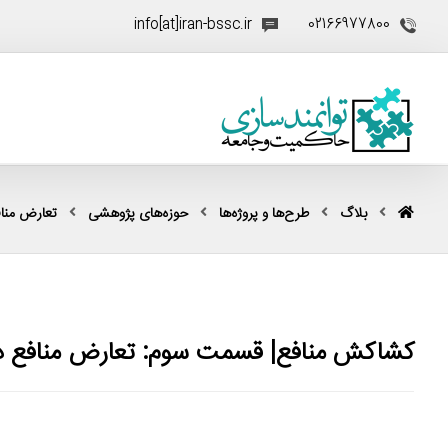
info[at]iran-bssc.ir
02166977800
بلاگ
طرح‌ها و پروژه‌ها
حوزه‌های پژوهشی
تعارض منا
کشاکش منافع| قسمت سوم: تعارض منافع در