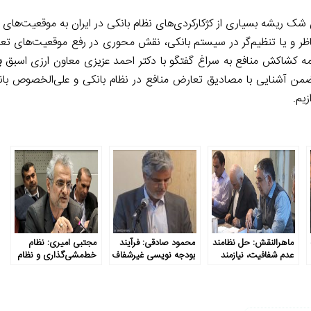
ک ریشه بسیاری از کژکارکردی‌های نظام بانکی در ایران به موقعیت‌های
ت
د ناظر و یا تنظیم‌گر در سیستم بانکی، نقش محوری در رفع موقعیت‌های تع
مه کشاکش منافع به سراغ گفتگو با دکتر احمد عزیزی معاون ارزی اسبق
ب
ضمن آشنایی با مصادیق تعارض منافع در نظام بانکی و علی‌الخصوص بان
یم.
ماهرالنقش: حل نظامند
محمود صادقی: فرآیند
مجتبی امیری: نظام
عدم شفافیت، نیازمند
بودجه نویسی غیرشفاف
خط‌مشی‌گذاری و نظام
ارتباط بودجه با اهداف
است
دانایی کشور دچار
کلان نظام است
مشکل هستند