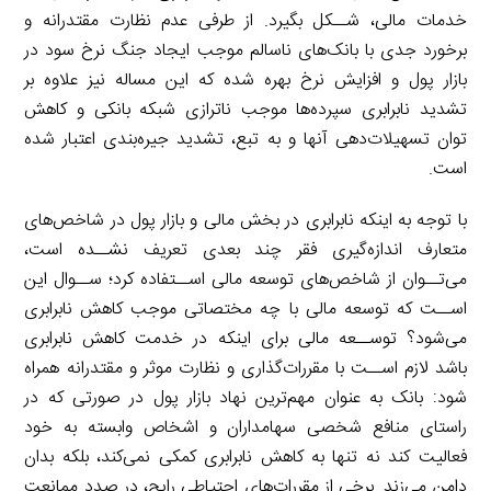
خدمات مالی، شــکل بگیرد. از طرفی عدم نظارت مقتدرانه و
برخورد جدی با بانک‌های ناسالم موجب ایجاد جنگ نرخ سود در
بازار پول و افزایش نرخ بهره شده که این مساله نیز علاوه بر
تشدید نابرابری سپرده‌ها موجب ناترازی شبکه بانکی و کاهش
توان تسهیلات‌دهی آنها و به تبع، تشدید جیره‌بندی اعتبار شده
است.
با توجه به اینکه نابرابری در بخش مالی و بازار پول در شاخص‌های
متعارف اندازه‌گیری فقر چند بعدی تعریف نشــده است،
می‌تــوان از شاخص‌های توسعه مالی اســتفاده کرد؛ ســوال این
اســت که توسعه مالی با چه مختصاتی موجب کاهش نابرابری
می‌شود؟ توســعه مالی برای اینکه در خدمت کاهش نابرابری
باشد لازم اســت با مقررات‌گذاری و نظارت موثر و مقتدرانه همراه
شود: بانک به عنوان مهم‌ترین نهاد بازار پول در صورتی که در
راستای منافع شخصی سهامداران و اشخاص وابسته به خود
فعالیت کند نه تنها به کاهش نابرابری کمکی نمی‌کند، بلکه بدان
دامن می‌زند. برخی از مقررات‌های احتیاطی رایج، در صدد ممانعت