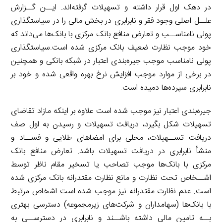
در دهک اول قرار داشته و تسهیلات گرفته‌اند. ایــن گــزارش
علــل اصلی وجود فقر و نابرابری در بخش مالی را در سیاستگذاری
پولی نامناســب و تعارض منافع بانک مرکزی با بانک‌ها می‌داند که
خود موجب نظارت ضعیف بانک مرکزی شده است.سیاستگذاری
پولی نامناسب موجب جیره‌بندی اعتبار در شبکه بانکی و همچنین
در برخی از موارد موجب افزایش نرخ بهره واقعی شده و خود بر
نابرابری سپرده‌ها دمیده است.
جیره‌بندی اعتبار نیز موجب شده است علاوه بر اینکه مازاد تقاضای
تسهیلات شکل بگیرد، دریافت تسهیلات و رسیدن به اول صف
دریافت تســهیلات، محلی برای امضاهای طلایی و فســاد و
منشأ نابرابری در دریافت تسهیلات باشد. تعارض منافع بانک
مرکزی با بانک‌ها موجب تصاحب یا تسخیر مقام ناظر توسط
اشــخاص تحت نظارت و مانع نظارت مقتدرانه بانک مرکزی شده
است. عدم نظارت مقتدرانه نیز موجب شده است اشخاص مرتبط
با بانک‌ها (سهامداران و شرکت‌های زیرمجموعه) دسترسی بهتری
بــه تامین مالی داشته باشــند و نابرابری در دسترســی به