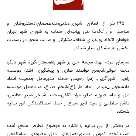
۴۹۵ نفر از فعالان شهری،مدنی،متخصصان،دستفروشان و
صاحبان ون کافه‌ها طی بیانیه‌ای خطاب به شورای شهر تهران
خواهان اتخاذ رویکردی شفاف،مشارکتی و عدالت محور در رسمیت
بخشی به مشاغل سیار شدند.
سازمان مردم نهاد مجمع حق بر شهر باهمستان،گروه شهر دیگر،
مجله حوالی،انجمن توانمند سازی و پیشگیری آشنا، موسسه
راویان شهرآفرین، زهرا رحیمی خامنه مدیرعامل جمعیت امداد
دانشجویی_مردمی امام علی(ع)،افخم صباغ، مدیرعامل موسسه
مهر و ماه، فیروزه صابر، مراد ثقفی،محمد شیخی،میترا عظیمی،
یاشار سلطانی و سید امیر سیاح از جمله امضاکنندگان این بیانیه
هستند.
در بخشی از این بیانیه با اشاره به موضوع تعارض منافع آمده
است:نحوه تدوین دستورالعمل‌های ذیلِ مصوبه‌ی ساماندهی