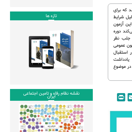
د که برای
تازه ها
لیل شرایط
این آزمون
‌کند دوره
م جلب نظر
مون عمومی
ر استقبال
. یادداشت
ش‌رو، به تحلیل واکنش کاربران فضای مجازی در حد فاصل 8 تا 13 شهریورماه 1399 در موضوع
نقشه نظام رفاه و تامین اجتماعی
P
E
ایران
r
m
i
a
n
i
t
l