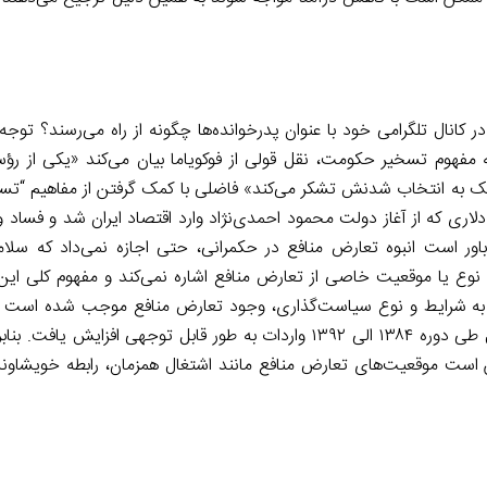
ال تلگرامی خود با عنوان پدرخوانده‌ها چگونه از راه می‌رسند؟ توجه 
فهوم تسخیر حکومت، نقل قولی از فوکویاما بیان می‌کند «یکی از ر
کمک به انتخاب شدنش تشکر می‌کند» فاضلی با کمک گرفتن از مفاهیم “تس
 اضافه می‌کند «درآمدهای نفتی ۷۰۰ تا ۸۰۰ میلیارد دلاری که از آغاز دولت محمود احمدی‌نژاد وارد اقتصاد ایران شد و
اور است انبوه تعارض منافع در حکمرانی، حتی اجازه نمی‌داد که سل
فاضلی در این یاداشت به نوع یا موقعیت خاصی از تعارض منافع اشاره نمی‌کند و مفهوم کلی 
 بسته به شرایط و نوع سیاست‌گذاری، وجود تعارض منافع موجب شده است
نوعی تسخیر شود و کارآمدی حداقلی را داشته باشد. به عنوان مثال طی دوره ۱۳۸۴ الی ۱۳۹۲ واردات به طور قابل توجهی ا
 است موقعیت‌های تعارض منافع مانند اشتغال همزمان، رابطه خویشاو