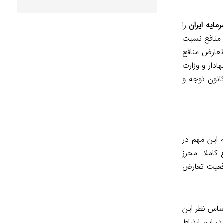
رمایه ایران
را
ض منافع نسبت
تعارض منافع
دار و وزارت
کانون توجه و
 این مهم در
 کاملا محرز
وقعیت تعارض
اساس نظر این
 این ارتباط