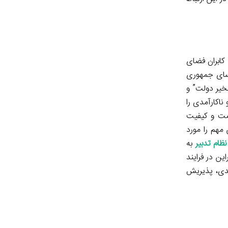
کابران فضای
ؤسای جمهوری
خیر دولت” و
 فساد و ناکارآمدی را
امت و کیفیت
این مهم را مورد
نظام تدبیر
به
فزایش یافت. بنابراین در فرایند
ندی، پذیریش