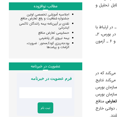
ابل تحلیل و
مطالب نوافزوده
اجلاسیه آموزشی تخصصی اولین
جشنواره شفافیت و رفع تعارض منافع
نقدی بر آیین‌نامه بیمه رانندگان تاکسی
 تلگرام، ۶۱ مطلب توییتر، ۱ مطلب اینستاگرام ـ در ارتباط با
اینترنتی
حسابرسی تعارض منافع
تعارض منافع به اشتراک گذشته شده است. به طور خلاصه محور‌های مطالب‌ مزبور در ارتباط با تعارض منافع عبارتند از؛ ۱ـ تعارض منافع در بورس، ۲ـ
بیمه نیروی کار پلتفرمی
رسانه‌ها و شفافیت مالی خود، ۳ ـ تعارض منافع در نظام تدبیر، ۴ ـ تعارض منافع در فوتبال، ۵ ـ تعارض منافع در تار و پود نظام سلامت و ۶ ـ آزمون
بودجه‌ریزی کودک‌محور : ضرورت،
الزامات و پیامدها
عضویت در خبرنامه
می‌کند که در
فرم عضویت در خبرنامه
ی‌کند نتایج
سازمان بورس
سازمان بورس
 تعارض
منافع
 دولتی خارج
ند.