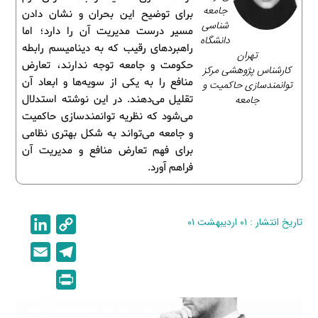
جامعه‌
برای توضیح این بحران و نشان دادن
شناسی
مسیر درست مدیریت آن را دارد؛ اما
دانشگاه
راهبردهای رقیب که به دینامیسم رابطه
تهران
حکومت و جامعه توجه ندارند، تعارض
کارشناس پژوهشی مرکز
منافع را به یکی از سویه‌ها و ابعاد آن
توانمندسازی حاکمیت و
جامعه
تقلیل می‌دهند. در این نوشته استدلال
می‌شود که نظریه توانمندسازی حاکمیت
و جامعه می‌تواند به شکل بهتری نظامی
برای فهم تعارض منافع و مدیریت آن
فراهم آورد.
تاریخ انتشار : ۰۱ اردیبهشت ۰۱
C
L
i
o
E
T
n
p
m
e
P
k
y
a
l
r
e
L
i
e