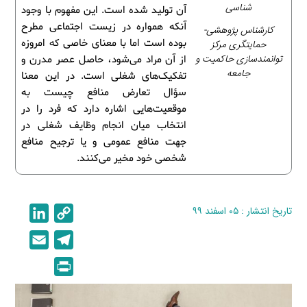
شناسی
آن تولید شده است. این مفهوم با وجود
آنکه همواره در زیست اجتماعی مطرح
کارشناس پژوهشی-
بوده است اما با معنای خاصی که امروزه
حمایتگری مرکز
توانمندسازی حاکمیت و
از آن مراد می‌شود، حاصل عصر مدرن و
جامعه
تفکیک‌های شغلی است. در این معنا
سؤال تعارض منافع چیست به
موقعیت‌هایی اشاره دارد که فرد را در
انتخاب میان انجام وظایف شغلی در
جهت منافع عمومی و یا ترجیح منافع
شخصی خود مخیر می‌کنند.
تاریخ انتشار : ۰۵ اسفند ۹۹
C
L
i
o
E
T
n
p
m
e
P
k
y
a
l
r
e
L
i
e
i