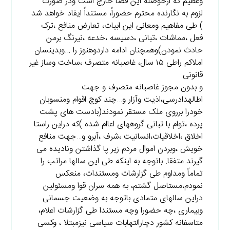
وعظیم که ازحوصله این فضا خارج است ودر صورت
لزوم به نگارنده محترم حضوراً، مستنداً ایفاد خواهد شد
) طی مفاهیم ومعانی این ابیات، تعارض منافع ،ترک
فعل ،مماشات ،تبانی ،دسیسه ،خدعه ،نیرنگ برمن
حادث نمودن)وهمچنان ادامه داردوهنوز را …وبدینسان
املاکم راطی ۱۵ سال، غاصبانه متصرف ،ساخت وساز غیر
قانونی
و بدون مجوز غاصبانه متصرف و جهت
اطالهدادرسی،اذیت وآزار و…چند کوچ اقوام ومنسوبان
خودرا برروی ملک مستقر نمودند(بادست های پشت
پرده ،توام با تبانی گروههای اعاام شده )که دراین راستا
اخلاق ،اخلاقیات،انسانیت ،شرف ،آبرو و…جهت منافع
خویش ،وبردن اموال مردم زیر پا گذاشتن ونادیده می
گیرند متفقا. باتوجه به اینکه طی این سالها مراتب را
تماماً ومداوم طی گزارشات ومستندات، منعکس
نمودم،مستاصل گشتم، به همه سران قوا ومسئولین
دراین سالهای متمادی باتوجه به وضعیت جسمانی
وبیماری ،چه حضورا وچه مستندا طی گزارشات اعلام،
متاسفانه کشور دچارالتهابات سیاسی نیزمبتلا ، وکسی