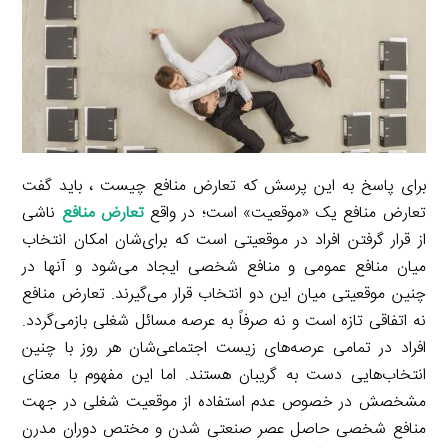
d
i
l
g
n
I
n
r
t
n
k
a
m
برای پاسخ به این پرسش که تعارض منافع چیست ، باید گفت
تعارض منافع یک «موقعیت» است؛ در واقع
تعارض منافع
ناشی
از قرار گرفتن افراد در موقعیتی است که برای‌شان امکان انتخاب
میان منافع عمومی و منافع شخصی ایجاد می‌شود و آنها در
چنین موقعیتی میان این دو انتخاب قرار می‌گیرند. تعارض منافع
نه اتفاقی تازه است و نه صرفاً به عرصه مسائل شغلی بازمی‌گردد.
افراد در تمامی عرصه‌های زیست اجتماعی‌شان هر روز با چنین
انتخاب‌هایی دست به گریبان هستند. اما این مفهوم با معنای
مشخصش در خصوص عدم استفاده از موقعیت شغلی در جهت
منافع شخصی حاصل عصر صنعتی شدن و مختص دوران مدرن