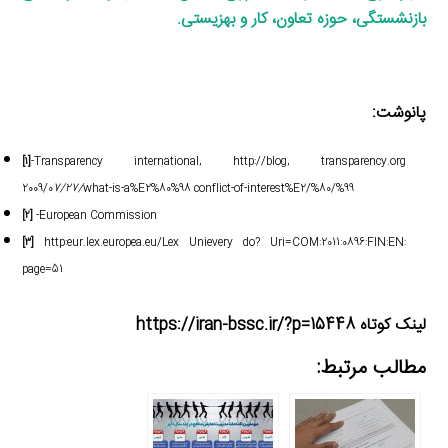
بازنشستگی، حوزه تعاون، کار و بهزیستی
.
پانوشت:
[۱]
-Transparency international, http://blog, transparency.org
2009/0
7/27/
what-is-a%E2%80%98 conflict-of-interest%E2/%80/%99
[۲]
-European Commission
[۳]
http:eur.lex.europea.eu/Lex Unievery do? Uri=COM:2011:0896:FIN:EN:
page=51
لینک کوتاه https://iran-bssc.ir/?p=15448
مطالب مرتبط: