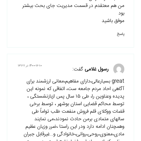
من هم معتقدم در قسمت مدیریت جای بحث بیشتر
بود
موفق باشید
پاسخ
۱۴۰۰-۱۲-۱۰ در ۱۳:۲۷
رسول غلامی
گفت:
great بسیارعالی،دارای مفاهیم،معانی ارزشمند برای
آگاهی احاد مردم جامعه ست، اتفاقی که نمونه این
پدیده وعناوین را، طی ۱۵ سال پس ازبازنشستگی ،
توسط محاکم قضایی استان بوشهر ، توسط برخی
قضات ووکلای قلم فروش منفعت طلب تواماً طی
سالهای متمادی برمن حادث نمودند،می نمایند
وهمچنان ادامه دارد ودر این راستا ،ضرر وزیان عظیم
مادی،معنوی،روحی،روانی،خانوادگی و…غیرقابل جبران