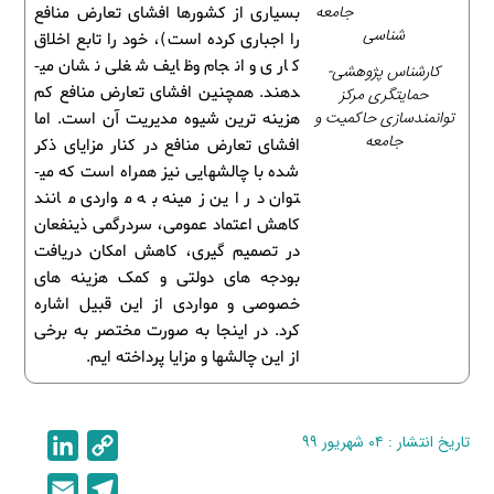
جامعه
بسیاری از کشورها افشای تعارض منافع
شناسی
را اجباری کرده است)، خود را تابع اخلاق
کاری و انجام وظایف شغلی نشان می­
کارشناس پژوهشی-
دهند. همچنین افشای تعارض منافع کم
حمایتگری مرکز
توانمندسازی حاکمیت و
هزینه ­ترین شیوه مدیریت آن است. اما
جامعه
افشای تعارض منافع در کنار مزایای ذکر
شده با چالش­هایی نیز همراه است که می­
توان در این زمینه به مواردی مانند
کاهش اعتماد عمومی، سردرگمی ذی­نفعان
در تصمیم ­گیری، کاهش امکان دریافت
بودجه ­های دولتی و کمک هزینه­ های
خصوصی و مواردی از این قبیل اشاره
کرد. در اینجا به صورت مختصر به برخی
از این چالش­ها و مزایا پرداخته ­­ایم.
تاریخ انتشار : ۰۴ شهریور ۹۹
C
L
i
o
E
T