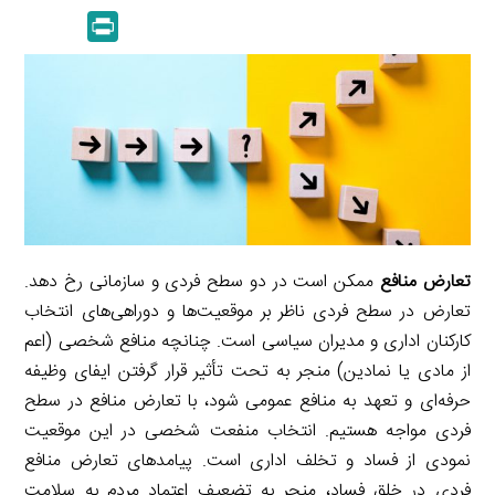
n
p
m
e
P
k
y
a
l
r
e
L
i
e
i
d
i
l
g
n
I
n
r
t
n
k
a
m
تعارض منافع
ممکن است در دو سطح فردی و سازمانی رخ دهد.
تعارض در سطح فردی ناظر بر موقعیت‌ها و دوراهی‌های انتخاب
کارکنان اداری و مدیران سیاسی است. چنانچه منافع شخصی (اعم
از مادی یا نمادین) منجر به تحت تأثیر قرار گرفتن ایفای وظیفه
حرفه‌ای و تعهد به منافع عمومی شود، با تعارض منافع در سطح
فردی مواجه هستیم. انتخاب منفعت شخصی در این موقعیت
نمودی از فساد و تخلف اداری است. پیامدهای تعارض منافع
فردی در خلق فساد، منجر به تضعیف اعتماد مردم به سلامت