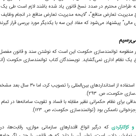
ورتی که طراحان محترم در صدد نسخ قانون یاد شده باشند لازم است طی یک
مدیریت تعارض منافع”، “لایحه مدیریت تعارض منافع در انجام وظایف قان
مالی” پیشنهاد می‌شود که مفاد این سه با یکدیگر مورد بررسی قرار گیرند
 منظومه توانمندسازی حکومت این است که نوشتن سند و قانون مفصل 
ق یک نظام اداری نمی‌گشاید. نویسندگان کتاب توانمندسازی حکومت (اند
۲۰۱ صاحب یک سند ۴۱۳ صفحه‌ای با اهدافی برای نظام حکمرانی نظیر مقابله با فساد و تقویت سامانه‌ها 
خوانی ناممکن بود (توانمندسازی حکومت، ص. ۱۲۳).
 و کژکارکردی
که درگیر انواع اقتدارهای سازمانی موازی، رقابت‌ها، در
مایش دادن است، توان آن را دارد که هر قانون را حتی اگر جامع‌ا