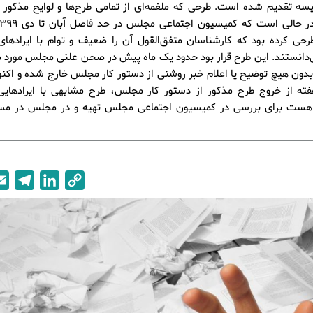
سه تقدیم شده است. طرحی که ملغمه‌ای از تمامی طرح‌ها و لوایح مذکور 
حی کرده بود که کارشناسان متفق‌القول آن را ضعیف و توام با ایرادهای
‌دانستند. این طرح قرار بود حدود یک ماه پیش در صحن علنی مجلس مورد ب
بدون هیچ توضیح یا اعلام خبر روشنی از دستور کار مجلس خارج شده و اکنو
فته از خروج طرح مذکور از دستور کار مجلس، طرح مشابهی با ایرادهایی
ر هست برای بررسی در کمیسیون اجتماعی مجلس تهیه و در مجلس در مس
T
L
C
e
i
o
l
n
p
e
k
y
g
e
L
r
d
i
a
I
n