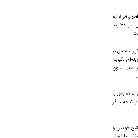
اظهارنظر اداره
که در انتهای طرح منتشر شده به تفصیل آمده، مرور شود: این اداره کل، در ۳۹ بند
است: «طرح مذکور مشتمل بر
د را قرینه‌ای بگیریم
را حتی بدون
است که این طرح در تعارض با
۱۳۹ و موازی با سه طرح و لایحه دیگر
یح قوانین و
مقابله با فساد