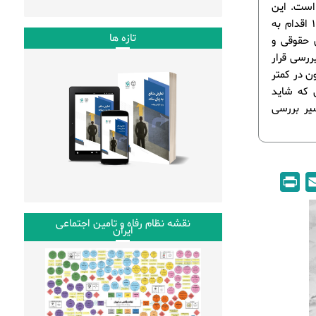
است. این
همه نیز در حالی است که کمیسیون اجتماعی مجلس در حد فاصل آبان تا دی 1399 اقدام به
تازه ها
 حقوقی و
ررسی قرار
ن در کمتر
 که شاید
یر بررسی
P
E
r
m
i
a
نقشه نظام رفاه و تامین اجتماعی
ایران
n
i
t
l