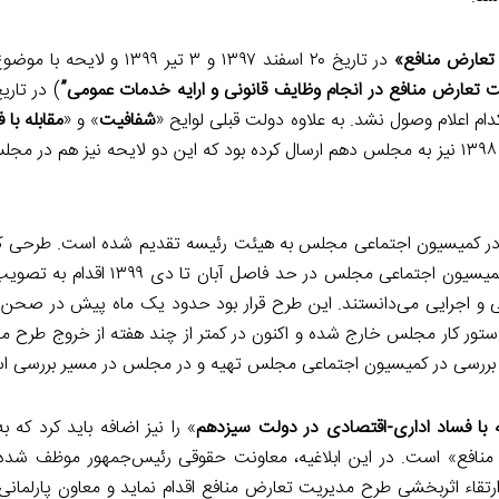
تعارض منافع»
در تاریخ ۲۰ اسفند ۱۳۹۷ و ۳ تیر ۱۳۹۹ 
ت تعارض منافع در انجام وظایف قانونی و ارایه خدمات عمومی”
شفافیت
» و «
مقابله با 
» را به ترتیب در تاریخ ۱ تیر ۱۳۹۸ و ۱۳ آذر ۱۳۹۸ نیز به مجلس دهم ارسال کرده بود که این دو لایحه نیز ه
 مجلس برای بررسی در کمیسیون اجتماعی مجلس به هیئت رئیسه تقدیم شده است. طرحی ک
تمامی طرح‌ها و لوایح مذکور است. این همه نیز در حالی است که کمیسیون اجتما
قوقی و اجرایی می‌دانستند. این طرح قرار بود حدود یک ماه پیش در صح
دستور کار مجلس خارج شده و اکنون در کمتر از چند هفته از خروج طرح مذ
ای بررسی در کمیسیون اجتماعی مجلس تهیه و در مجلس در مسیر بررسی ا
ه با فساد اداری-اقتصادی در دولت سیزدهم
» را نیز اضافه باید کرد که ب
منافع» است. در این ابلاغیه، معاونت حقوقی رئیس‌جمهور موظف شده
قاء اثربخشی طرح مدیریت تعارض منافع اقدام نماید و معاون پارلمانی