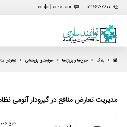
info[at]iran-bssc.ir
02166977800
بلاگ
طرح‌ها و پروژه‌ها
حوزه‌های پژوهشی
تعارض منا
مدیریت تعارض منافع در گیرودار آنومی نظا