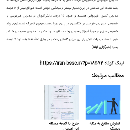
مدارس غیردولتی در کشورمان ظرف ۱۹ سال به ۱۵ درصد رسیده؛ این گزارش نشان می‌دهد که
رشد مثبت این شاخص در ایران بسیار بیشتر از میانگین جهانی است؛ درواقع بیش از ۱۴ درصد
مدارس کشور، غیردولتی هستند و حدود ۱۵ درصد دانش‌آموزان در مدارس غیردولتی یا
خصوصی درس می‌خوانند. در انگلستان، در پایان دورهٔ نخست‌وزیری تاچر که شدیدترین روند
خصوصی‌سازی در حوزهٔ آموزش عمومی رخ داد، تنها حدود ۱۰ درصد مدارس خصوصی شدند.
هرچند بعد، در دولت تونی بلر این میزان کاهش یافت و در اوایل دههٔ ۲۰۰۰ به حدود ۷ درصد
رسید (
خبرگزاری ایلنا
).
لینک کوتاه https://iran-bssc.ir/?p=18572
مطالب مرتبط:
تعارض منافع به مثابه
طرح یا لایحه مسئله
ریسک
این است …