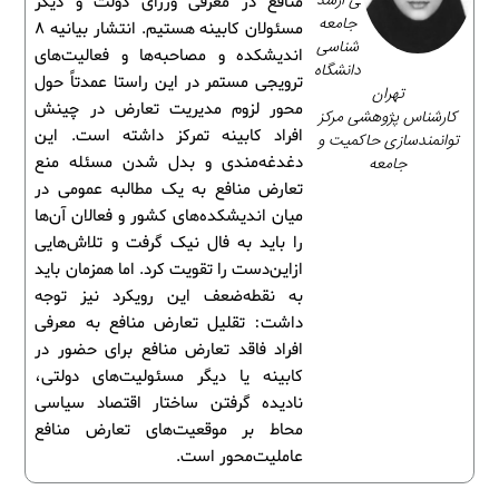
ی ارشد
منافع در معرفی وزرای دولت و دیگر
جامعه‌
مسئولان کابینه هستیم. انتشار بیانیه 8
شناسی
اندیشکده و مصاحبه‌ها و فعالیت‌های
دانشگاه
ترویجی مستمر در این راستا عمدتاً حول
تهران
محور لزوم مدیریت تعارض در چینش
کارشناس پژوهشی مرکز
افراد کابینه تمرکز داشته است. این
توانمندسازی حاکمیت و
جامعه
دغدغه‌مندی و بدل شدن مسئله منع
تعارض منافع به یک مطالبه عمومی در
میان اندیشکده‌های کشور و فعالان آن‌ها
را باید به فال نیک گرفت و تلاش‌هایی
ازاین‌دست را تقویت کرد. اما همزمان باید
به نقطه‌ضعف این رویکرد نیز توجه
داشت: تقلیل تعارض منافع به معرفی
افراد فاقد تعارض منافع برای حضور در
کابینه یا دیگر مسئولیت‌های دولتی،
نادیده گرفتن ساختار اقتصاد سیاسی
محاط بر موقعیت‌های تعارض منافع
عاملیت‌محور است.