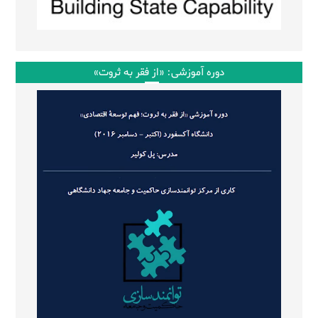
دوره آموزشی: «از فقر به ثروت»