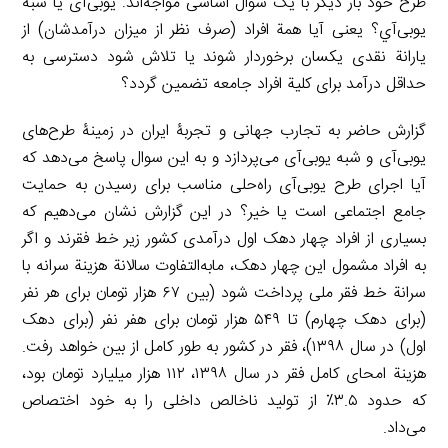
طرح خود بار دیگر با یک سوال اساسی مواجه‌اند: یوبی‌آی یا شبه
یوبی‌آي؟ یعنی آیا همة افراد (صرف نظر از میزان درآمدشان) از
یارانة نقدی یکسان برخوردار شوند یا تلاش شود دسترسی به
حداقل درآمد برای کلیة افراد جامعه تضمین گردد؟
گزارش حاضر به تجارب جهانی و تجربۀ ایران در زمینۀ طرح‌های
یوبی‌آی و شبه یوبی‌آی می‌پردازد و به این سوال پاسخ می‌دهد که
آیا اجرای طرح یوبی‌آی راه‌حلی مناسب برای رسیدن به حمایت
جامع اجتماعی است یا خیر؟ در این گزارش نشان می‌دهیم که
بسیاری از افراد چهار دهک اول درآمدی کشور زیر خط فقرند و اگر
به افراد مشمول این چهار دهک، مابه‌التفاوت سالانة هزینة سرانه با
سرانة خط فقر ملی پرداخت شود (بین ۶۷ هزار تومان برای هر نفر
(برای دهک چهارم) تا ۵۴۹ هزار تومان برای هفر نفر (برای دهک
اول) در سال ۱۳۹۸)، فقر در کشور به طور کامل از بین خواهد رفت.
هزینة امحای کامل فقر در سال ۱۳۹۸، ۱۱۲ هزار میلیارد تومان بود،
که حدود ۳.۵٪ از تولید ناخالص داخلی را به خود اختصاص
می‌داد.