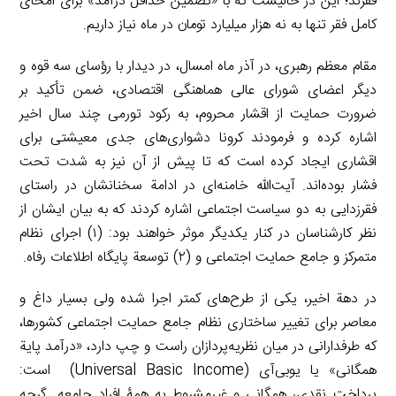
فقرند؛ این در حالیست که با «تضمین حداقل درآمد» برای امحای
کامل فقر تنها به نه هزار میلیارد تومان در ماه نیاز داریم.
مقام معظم رهبری، در آذر ماه امسال، در دیدار با رؤسای سه قوه و
دیگر اعضای شورای عالی هماهنگی اقتصادی، ضمن تأکید بر
ضرورت حمایت از اقشار محروم، به رکود تورمی چند سال اخیر
اشاره کرده و فرمودند کرونا دشواری‌های جدی معیشتی برای
اقشاری ایجاد کرده است که تا پیش از آن نیز به شدت تحت
فشار بوده‌اند. آیت‌الله خامنه‌ای در ادامة سخنانشان در راستای
فقرزدایی به دو سیاست اجتماعی اشاره کردند که به بیان ایشان از
نظر کارشناسان در کنار یکدیگر موثر خواهند بود: (۱) اجرای نظام
متمرکز و جامع حمایت اجتماعی و (۲) توسعة پایگاه اطلاعات رفاه.
در دهة اخیر، یکی از طرح‌های کمتر اجرا شده ولی بسیار داغ و
معاصر برای تغییر ساختاری نظام جامع حمایت اجتماعی کشورها،
که طرفدارانی در میان نظریه‌پردازان راست و چپ دارد، «درآمد پایة
همگانی» یا یوبی‌آی (Universal Basic Income) است:
پرداخت نقدی، همگانی و غیرمشروط به همۀ افراد جامعه. گرچه