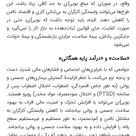
واقع، در صورتی که مبلغ
یوبی‌آی
به حد کافی زیاد باشد، این
طرح‌ها می‌توانند وابستگی کارگران به بی‌ثباتی کاری و اقتصاد ناامن
را کاهش دهند. البته، باید توجه داشت که
یوبی‌آی
، حتی در
صورت کفایت، جای قوانین ثبات‌دهنده به بازار کار را نمی‌گیرد و
جایگزین پاداش، بیمة سلامت، مزایای بازنشستگی و بیمة حوادث
نمی‌شود.
«سلامت» و «درآمد پایه همگانی»
جوامعی که با نابرابری‌های اجتماعی و فشارهای مالی شدید دست
و پنجه نرم می‌کنند، با خطر فزایندۀ گسترش بیماری‌های جسمی و
روانی (به طور خاص افسردگی، اضطراب، اختلال اضطراب پس از
سانحه (PTSD) و اختلال سوءمصرف مواد مخدر) روبرو هستند.
یوبی‌آی
می‌تواند با افزایش تحرک و امنیت مالی افراد، به بهبود
سلامت جسمی و روانی بیانجامد با کاهش وابستگی کارگران به
مشاغل ناامن و کم‌دستمزد، به طور مستقیم و غیرمستقیم سطح
رفاه را افزایش داده و به بهبود سلامت جسمی و روانی بیانجامد.
همچنین، شواهد تجربی نشان می‌دهند که یکی از مهم‌ترین عوامل