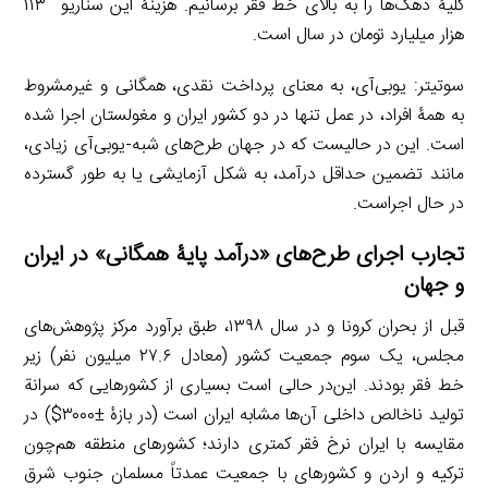
کلیۀ دهک‌ها را به بالای خط فقر برسانیم. هزینۀ این سناریو ۱۱۳
هزار میلیارد تومان در سال است.
سوتیتر: یوبی‌آی، به معنای پرداخت نقدی، همگانی و غیرمشروط
به همۀ افراد، در عمل تنها در دو کشور ایران و مغولستان اجرا شده
است. این در حالیست که در جهان طرح‌های شبه-یوبی‌آی زیادی،
مانند تضمین حداقل درآمد، به شکل آزمایشی یا به طور گسترده
در حال اجراست.
تجارب اجرای طرح‌های «درآمد پایۀ همگانی» در ایران
و جهان
قبل از بحران کرونا و در سال ۱۳۹۸، طبق برآورد مرکز پژوهش‌های
مجلس، یک سوم جمعیت کشور (معادل ۲۷.۶ میلیون نفر) زیر
خط فقر بودند. این‌در حالی است بسیاری از کشورهایی که سرانة
تولید ناخالص داخلی آن‌ها مشابه ایران است (در بازۀ ±۳۰۰۰$) در
مقایسه با ایران نرخ فقر کمتری دارند؛ کشورهای منطقه هم‌چون
ترکیه و اردن و کشورهای با جمعیت عمدتاً مسلمان جنوب شرق