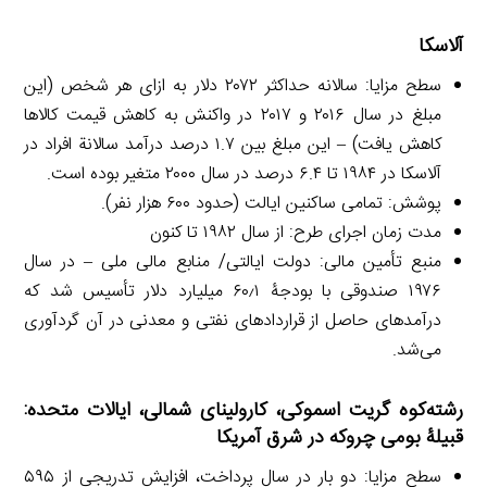
آلاسکا
سطح مزایا: سالانه حداکثر ۲۰۷۲ دلار به ازای هر شخص (این
مبلغ در سال ۲۰۱۶ و ۲۰۱۷ در واکنش به کاهش قیمت کالاها
کاهش یافت) – این مبلغ بین ۱.۷ درصد درآمد سالانة افراد در
آلاسکا در ۱۹۸۴ تا ۶.۴ درصد در سال ۲۰۰۰ متغیر بوده است.
پوشش: تمامی ساکنین ایالت (حدود ۶۰۰ هزار نفر).
مدت زمان اجرای طرح: از سال ۱۹۸۲ تا کنون
منبع تأمین مالی: دولت ایالتی/ منابع مالی ملی – در سال
۱۹۷۶ صندوقی با بودجۀ ۶۰٫۱ میلیارد دلار تأسیس شد که
درآمدهای حاصل از قراردادهای نفتی و معدنی در آن گردآوری
می‌شد.
رشته‌کوه گریت اسموکی، کارولینای شمالی، ایالات متحده:
قبیلۀ بومی چروکه در شرق آمریکا
سطح مزایا: دو بار در سال پرداخت، افزایش تدریجی از ۵۹۵