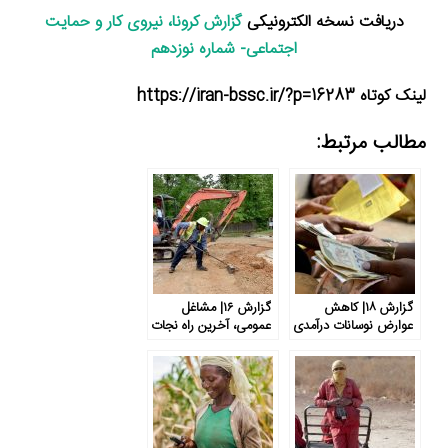
دریافت نسخه الکترونیکی
گزارش کرونا، نیروی کار و حمایت
اجتماعی- شماره نوزدهم
لینک کوتاه https://iran-bssc.ir/?p=16283
مطالب مرتبط:
گزارش ۱۸| کاهش
گزارش ۱۶| مشاغل
عوارض نوسانات درآمدی
عمومی، آخرین راه نجات
برای فقرا با اعطای
از بیکاری گسترده
اعتبارات خرد