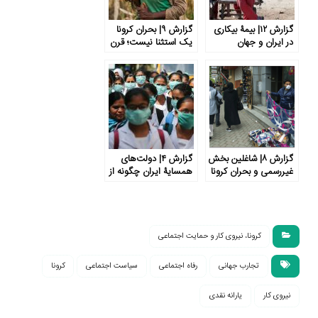
گزارش ۱۲| بیمۀ بیکاری
گزارش ۹| بحران کرونا
در ایران و جهان
یک استثنا نیست؛ قرن
حاضر قرن بحران
هاست
گزارش ۸| شاغلین بخش
گزارش ۴| دولت‌های
غیررسمی و بحران کرونا
همسایۀ ایران چگونه از
در ایران و جهان
نیروی‌کار و گروه‌های
آسیب‌پذیر در برابر
بحران کرونا حمایت
می‌کنند؟
کرونا، نیروی کار و حمایت اجتماعی
تجارب جهانی
رفاه اجتماعی
سیاست اجتماعی
کرونا
نیروی کار
یارانه نقدی