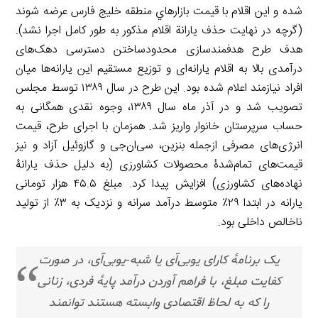
شده و این اقلام با قیمت بازارهاي منطقه خلیج فارس عرضه شوند
(گرچه در نهایت حذف یارانة اقلام مذکور به طور کامل اجرا نشد).
هدف طرح هدفمندسازی محدودساختن دسترسی دهک‌های
درآمدی بالا به اقلام یارانه‌ای و توزیع مستقیم این یارانه‌ها میان
افراد نیازمند اعلام شده بود. این طرح در سال ۱۳۸۹ توسط مجلس
تصویب شد و در آذر ماه سال ۱۳۸۹، وجوه نقدی همگانی به
حساب سرپرستان خانوار واریز شد. همزمان با اجرای طرح، قیمت
انرژی‌های مصرفی ازجمله بنزین، سی‌ان‌جی و گازوئیل آزاد و نیز
قیمت‌های تمام‌شدۀ محصولات کشاورزی (به دلیل حذف یارانۀ
نهاده‌های کشاورزی) افزایش پیدا کرد. مبلغ ۴۵.۵ هزار تومانی
یارانه در ابتدا ۲۹٪ متوسط درآمد سرانه و نزدیک به ۳٪ از تولید
ناخالص داخلی بود.
یک برنامۀ کارای یوبی‌آی یا شبه-یوبی‌آی، در صورت
کفایت مبلغ، با فراهم آوردن درآمد پایۀ فردی، زنانی
را که به لحاظ اقتصادی وابسته هستند توانمند