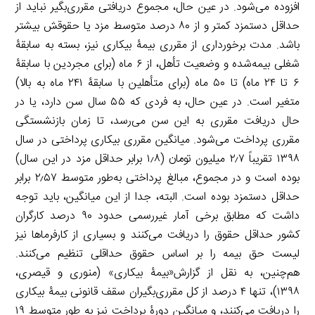
افزوده می‌شود. در عین حال، مجموع دریافتی مقرری‌بگیر نباید از
حداقل دستمزد کمتر و از ۸۰ درصد متوسط مزد یا حقوقش بیشتر
باشد. مدت برخورداری از مقرری بیمۀ بیکاری نیز، بسته به سابقۀ
شغلی بیمه‌شده و وضعیت تأهل، از ۶ ماه (برای مجردین با سابقۀ
۶ تا ۲۴ ماه) تا ۵۰ ماه (برای متأهلین با سابقۀ ۲۴۱ ماه به بالا)
متغیر است. در عین حال، به فردی که ۵۵ سال سن دارد، یا در
حال دریافت مقرری به این سن می‌رسد، تا زمان بازنشستگی
مقرری پرداخت می‌شود. میانگین مقرری بیکاری پرداختی در سال
۱۳۹۸ تقریباً ۲٫۷ میلیون تومان (۱٫۸ برابر حداقل مزد در این سال)
بوده است و در مجموع، مبالغ پرداختی به‌طور متوسط ۲٫۵۷ برابر
حداقل دستمزد بوده است. البته، جدا از این میانگین، باید توجه
داشت که مطابق برخی آمار غیررسمی حدود ۹۰ درصد کارگران
کشور حداقل حقوق را دریافت می‌کنند و بسیاری از کارفرماها نیز
لیست حق بیمه را بر اساس حقوق حداقلی تنظیم می‌کنند.
هم‌چنین، به نقل از گزارش«بیمۀ بیکاری» (منوری و قیصری،
۱۳۹۸)، تنها ۴ درصد از کل مقرری‌بگیران سقف قانونی بیمۀ‌ بیکاری
را دریافت می‌کنند، و میانگین دورۀ پرداخت نیز به طور متوسط ۱۹