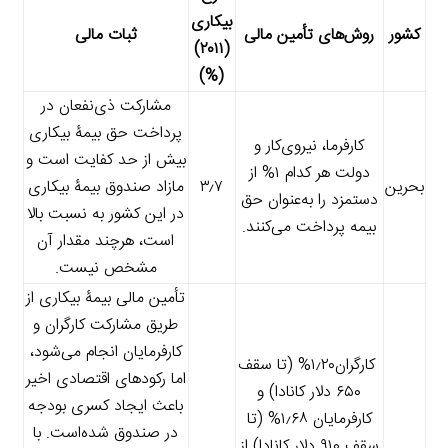
بیکاری
کشور
روش‌های تأمین مالی
ثبات مالی
(۲۰۱۱)
(%)
مشارکت ذی‌نفعان در
پرداخت حق بیمۀ بیکاری
کارفرما، نیروی‌کار و
بیش از حد کفایت است و
دولت هر کدام ۱% از
بحرین
۳٫۷
مازاد صندوق بیمۀ بیکاری
دستمزد را به‌عنوان حق
در این کشور به نسبت بالا
بیمه پرداخت می‌کنند.
است، هرچند مقدار آن
مشخص نیست.
تأمین مالی بیمۀ بیکاری از
طریق مشارکت کارگران و
کارفرمایان انجام می‌شود،
کارگران۱٫۲۰% (تا سقف
اما رکودهای اقتصادی اخیر
۶۵۰ دلار کانادا) و
باعث ایجاد کسری بودجه
کارفرمایان ۱٫۶۸% (تا
در صندوق شده‌است. با
سقف ۹۱۰ دلار کانادا) از