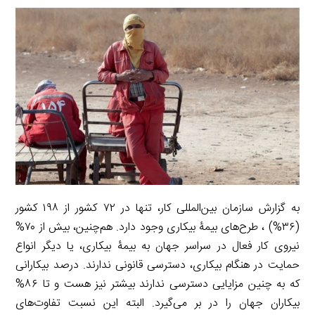
a
l
r
e
L
i
e
i
d
i
l
g
n
I
n
r
t
n
k
a
m
به گزارش سازمان بین‌المللی کار، تنها در ۷۲ کشور از ۱۹۸ کشور
(۳۶%) ، طرح‌های بیمۀ بیکاری وجود دارد. هم‌چنین، بیش از ۷۰%
نیروی کار فعال در سراسر جهان به بیمۀ بیکاری، یا دیگر انواع
حمایت در هنگام بیکاری، دسترسی قانونی ندارند. درصد بیکارانی
که به چنین مزایایی دسترسی ندارند بیشتر نیز هست و تا ۸۶%
بیکاران جهان را در بر می‌گیرد. البته این نسبت تفاوت‌های