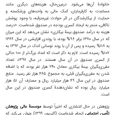
خانوادۀ آن‌ها می‌شود. درعین‌حال، هزینه‌های دیگری مانند
مساعدت به کارفرمایان، کمک مالی به واحدهای ورشکسته و
حمایت از بیکارشدگان در اثر حوادث غیرمترقبه، با وجود پوشش
ناکافی، منجر به ایجاد کسری بودجه در صندوق شده‌است. «درصد
هزینه به درآمد صندوق بیمۀ بیکاری» نشان می‌دهد که این میزان
که در سال ۱۳۸۰ برابر ۹۶% بوده، با روندی افزایشی در سال ۱۳۸۹
به ۱۱۸% رسیده و پس از آن با روند نوسانی اندک در سال ۱۳۹۲ به
۱۰۷% رسیده است. لازم به ذکر است که اعداد بزرگ‌تر از ۱۰۰ حاکی
از کسری صندوق در آن سال هستند. در سال ۱۳۹۷، تعداد
مقرری‌بگیران بیمۀ بیکاری معادل ۲۴۰ هزار نفر بوده، که با اضافه
شدن به مقرری‌بگیران قبلی،‌ به مجموع ۴۶۵ هزار نفر رسید. منابع
صندوق در این سال ۴۹ هزار میلیارد ریال و مصارف آن ۵۱ هزار
میلیارد ریال بوده که نشان‌دهندۀ کسری صندوق در این سال
است.
پژوهش در حال انتشاری که اخیراً توسط
موسسۀ عالی پژوهش
تأمین اجتماعی
انجام شده‌است (اکبرپور، ۱۳۹۹) عنوان می‌کند که