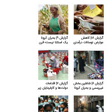
گزارش ۱۸| کاهش
گزارش ۹| بحران کرونا
عوارض نوسانات درآمدی
یک استثنا نیست؛ قرن
برای فقرا با اعطای
حاضر قرن بحران
اعتبارات خرد
هاست
گزارش ۸| شاغلین بخش
گزارش ۷| اقدامات
غیررسمی و بحران کرونا
دولت‌ها و کارفرمایان زیر
در ایران و جهان
ذره‌بین اتحادیه‌های
کارگری