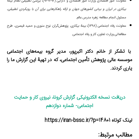
معاونت امور اقتصادی وزارت امور اقتصادی و دارایی (۱۳۹۲-۹۳)،
بررسی تطبیقی نظام بیمه
بیکاری در ایران و برخی کشورهای جهان و ارائه راهکارهایی برای آن با رویکردی تطبیقی
،
مسئول انجام مطالعه: زهره مدرس عالم.
معاونت رفاه اجتماعی (۱۳۹۸)،
بیمۀ بیکاری
، پژوهش‌گران: نوح منوری و حمید قیصری، طرح
مطالعاتی وزارت تعاون، کار و رفاه اجتماعی.
با تشکر از خانم دکتر اکبرپور، مدیر گروه بیمه‌های اجتماعی
موسسه عالی پژوهش تأمین اجتماعی، که در تهیۀ این گزارش ما را
یاری کردند.
دریافت نسخه الکترونیکی گزارش کرونا، نیروی کار و حمایت
اجتماعی- شماره دوازدهم
لینک کوتاه https://iran-bssc.ir/?p=14801
مطالب مرتبط: