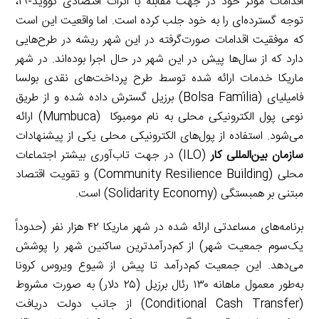
اقدامات مؤثر خود در جهت مقابله با اثرات اقتصادی کووید-۱۹،
توجه گسترده‌ای را به خود جلب کرده است. اما واقعیت این است
که موفقیت اقدامات صورت‌گرفته در این شهر ریشه در طرح‌هایی
دارد که از سال‌ها پیش در این شهر در حال اجرا بوده‌اند. در شهر
ماریکا خدمات ارائه شده توسط طرح پرداخت‌های نقدی بولسا
فامیلیای (Bolsa Família) برزیل گسترش داده شده و از طریق
نوعی پول الکترونیکی محلی به نام مومبوکا (Mumbuca) ارائه
می‌شود. استفاده از پول‌های الکترونیکی محلی یکی از پیشنهادات
سازمان بین‌المللی کار
(ILO) در جهت تاب‌آوری بیشتر اجتماعات
محلی (Community Resilience Building) و تقویت اقتصاد
مبتنی بر همبستگی (Solidarity Economy) است.
برنامه‌های مساعدتی ارائه شده در شهر ماریکا ۴۲ هزار نفر (حدوداً
یک‌سوم جمعیت شهر) از کم‌درآمدترین ساکنین شهر را پوشش
می‌دهد. این جمعیت کم‌درآمد تا پیش از شیوع ویروس کرونا
به‌طور معمول ماهانه ۱۳۰ رئال برزیل (۲۵ دلار) به صورت مشروط
(Conditional Cash Transfer) از جانب دولت دریافت