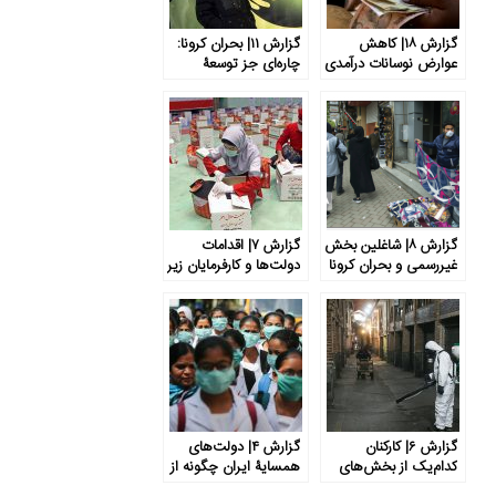
گزارش ۱۸| کاهش
گزارش ۱۱| بحران کرونا:
عوارض نوسانات درآمدی
چاره‌‌ای جز توسعۀ
برای فقرا با اعطای
حمایت اجتماعی
اعتبارات خرد
نیست
گزارش ۸| شاغلین بخش
گزارش ۷| اقدامات
غیررسمی و بحران کرونا
دولت‌ها و کارفرمایان زیر
در ایران و جهان
ذره‌بین اتحادیه‌های
کارگری
گزارش ۶| کارکنان
گزارش ۴| دولت‌های
کدام‌یک از بخش‌های
همسایۀ ایران چگونه از
اقتصادی بیش از همه از
نیروی‌کار و گروه‌های