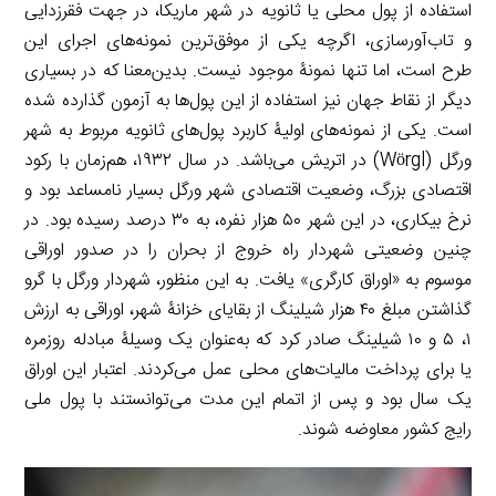
استفاده از پول محلی یا ثانویه در شهر ماریکا، در جهت فقرزدایی
و تاب‌آورسازی، اگرچه یکی از موفق‌ترین نمونه‌های اجرای این
طرح است، اما تنها نمونۀ موجود نیست. بدین‌معنا که در بسیاری
دیگر از نقاط جهان نیز استفاده از این پول‌ها به آزمون گذارده شده
است. یکی از نمونه‌های اولیۀ کاربرد پول‌های ثانویه مربوط‌ به شهر
ورگل (Wörgl) در اتریش می‌باشد. در سال ۱۹۳۲، هم‌زمان با رکود
اقتصادی بزرگ، وضعیت اقتصادی شهر ورگل بسیار نامساعد بود و
نرخ بیکاری، در این شهر ۵۰ هزار نفره، به ۳۰ درصد رسیده بود. در
چنین وضعیتی شهردار راه خروج از بحران را در صدور اوراقی
موسوم به «اوراق کارگری» یافت. به این منظور، شهردار ورگل با گرو
گذاشتن مبلغ ۴۰ هزار شیلینگ از بقایای خزانۀ شهر، اوراقی به ارزش
۱، ۵ و ۱۰ شیلینگ صادر کرد که به‌عنوان یک وسیلۀ مبادله روزمره
یا برای پرداخت مالیات‌های محلی عمل می‌کردند. اعتبار این اوراق
یک سال بود و پس از اتمام این مدت می‌توانستند با پول ملی
رایج کشور معاوضه شوند.