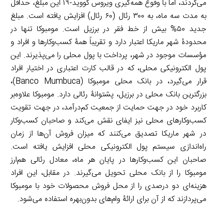
می‌کردند، اما با وقوع همه‌گیری ویروس کووید-۱۹ این مبلغ، حداقل
به مدت سه ماه، به ۳۰۰ رئال (۶۰ رئال) افزایش یافته است. مبلغ
جدید ۵۰% بیش از خط فقر در برزیل است. مومبوکا تنها در
محدودۀ شهر ماریکا اعتبار دارد و تقریباً همۀ کسب‌وکارها و افراد و
مؤسسات موجود در شهر، پرداخت با پول محلی را می‌پذیرند. این
پول الکترونیکی محلی، که در قالب کارت اعتباری در اختیار افراد
قرار می‌گیرد، در بانک محلی مومبوکا (Banco Mumbuca)،
بزرگترین بانک محلی در برزیل، پشتوانۀ رئالی دارد. مومبوکا علاوه‌بر
کاربرد خود در جهت حمایت از جمعیت کم‌درآمد، در جهت تقویت
کسب‌وکارهای محلی نیز ایفای نقش می‌کند و صاحبان کسب‌وکار
در شهر ماریکا تصدیق می‌کنند که میزان فروش آن‌ها از زمان
راه‌اندازی سیستم پول الکترونیکی محلی افزایش یافته است.
صاحبان این کسب‌وکارها در پایان هر ماه، معادل رئالی هم‌ارز
مومبوکا را از بانک محلی تحویل می‌گیرند. در مقابل، این افراد
هزینه‌ای دو درصدی را از محل فروش محصولات خود با مومبوکا
می‌پردازند که از آن برای ارائۀ وام‌های بدون‌بهره استفاده می‌شود.