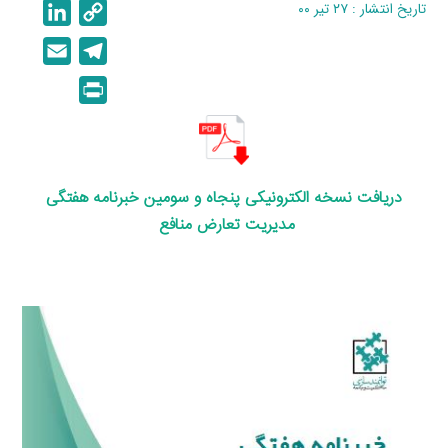
تاریخ انتشار : ۲۷ تیر ۰۰
C
L
i
o
E
T
n
p
m
e
P
k
y
a
l
r
e
L
i
e
i
d
i
l
g
n
I
n
r
دریافت نسخه الکترونیکی پنجاه و سومین
خبرنامه هفتگی
t
n
k
a
مدیریت تعارض منافع
m