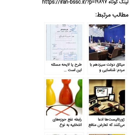
لینک کوتاه https://iran-bssc.ir/?p=19897
مطالب مرتبط:
میثاق دولت سیزدهم با
طرح یا لایحه مسئله
مردم: شناسایی و
این است …
مدیریت موقعیت‌های
تعارض منافع
ژورنالیست‌ها ادعا
رابطه نفع حوزه‌های
می‌کنند که تعارض منافع
انتخابیه به نوع
موضوعی ساده است، اما
کمیسیون‌ نمایندگان