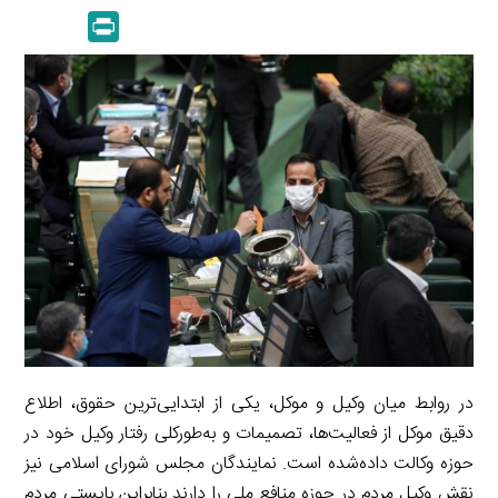
n
p
m
e
P
k
y
a
l
r
e
L
i
e
i
d
i
l
g
n
I
n
r
t
n
k
a
m
در روابط میان وکیل و موکل، یکی از ابتدایی‌ترین حقوق، اطلاع
دقیق موکل از فعالیت‌ها، تصمیمات و به‌طورکلی رفتار وکیل خود در
حوزه وکالت داده‌شده است. نمایندگان مجلس شورای اسلامی نیز
نقش وکیل مردم در حوزه منافع ملی را دارند بنابراین بایستی مردم