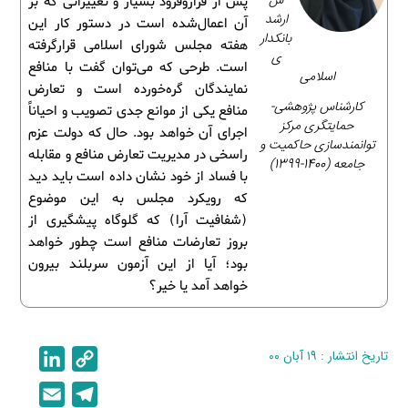
س
پس از فرازوفرود بسیار و تغییراتی که بر
ارشد
آن اعمال‌شده است در دستور کار این
بانکدار
هفته مجلس شورای اسلامی قرارگرفته
ی
است. طرحی که می‌توان گفت با منافع
اسلامی
نمایندگان گره‌خورده است و تعارض
کارشناس پژوهشی-
منافع یکی از موانع جدی تصویب و احیاناً
حمایتگری مرکز
اجرای آن خواهد بود. حال که دولت عزم
توانمندسازی حاکمیت و
راسخی در مدیریت تعارض منافع و مقابله
جامعه (1400-1399)
با فساد از خود نشان داده است باید دید
که رویکرد مجلس به این موضوع
(شفافیت آرا) که گلوگاه پیشگیری از
بروز تعارضات منافع است چطور خواهد
بود؛ آیا از این آزمون سربلند بیرون
خواهد آمد یا خیر؟
تاریخ انتشار : ۱۹ آبان ۰۰
C
L
i
o
E
T