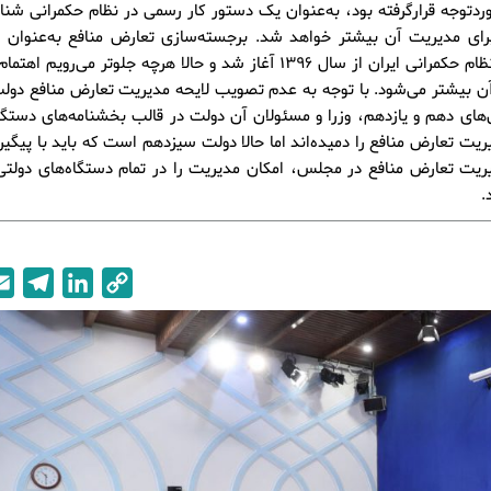
وردتوجه قرارگرفته بود، به‌عنوان یک دستور کار رسمی در نظام حکمرانی شنا
برای مدیریت آن بیشتر خواهد شد. برجسته‌سازی تعارض منافع به‌عنوان
جدی در نظام حکمرانی ایران از سال 1396 آغاز شد و حالا هرچه جلوتر می‌رویم
ن بیشتر می‌شود. با توجه به عدم تصویب لایحه مدیریت تعارض منافع دول
های دهم و یازدهم، وزرا و مسئولان آن دولت در قالب بخشنامه‌های دست
یت تعارض منافع را دمیده‌اند اما حالا دولت سیزدهم است که باید با پیگ
یریت تعارض منافع در مجلس، امکان مدیریت را در تمام دستگاه‌های دولت
.
T
L
C
e
i
o
l
n
p
e
k
y
g
e
L
r
d
i
a
I
n