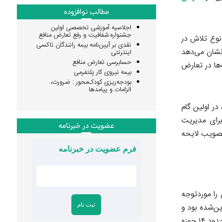
مطالب نوافزوده
اجلاسیه آموزشی تخصصی اولین
جشنواره شفافیت و رفع تعارض منافع
نوع تلاش در
نقدی بر آیین‌نامه بیمه رانندگان تاکسی
نشان می‌دهد
اینترنتی
حسابرسی تعارض منافع
ها در تعارض
بیمه نیروی کار پلتفرمی
بودجه‌ریزی کودک‌محور : ضرورت،
الزامات و پیامدها
در اولین گام
برای مدیریت
عضویت در خبرنامه
 تصویب لایحه
فرم عضویت در خبرنامه
را موردتوجه
ی مجلس «مصادیق تعارض منافع در حوزه سلامت» را منتشر کرده است. این گزارش در سال ۱۳۹۷ تدوین‌شده بود و
اکنون پس از سه سال منتشرشده است. مرکز توانمندسازی حاکمیت و جامعه نیز از سال ۱۳۹۸ تاکنون به شناسایی مصادیق تعارض منافع در حدود ۱۴ حوزه