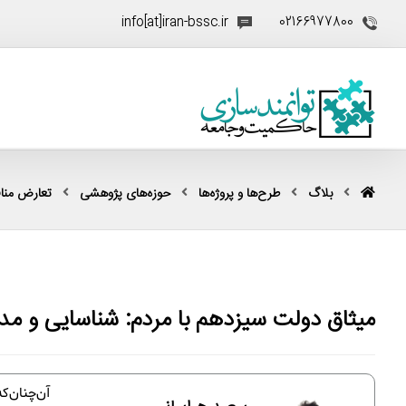
info[at]iran-bssc.ir
02166977800
بلاگ
طرح‌ها و پروژه‌ها
حوزه‌های پژوهشی
تعارض منا
میثاق دولت سیزدهم با مردم: شناسایی و م
آن‌چنان‌ک