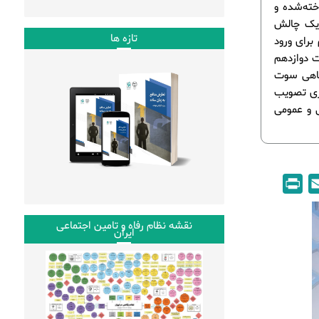
خته‌شده و
 یک چالش
تازه ها
 اهتمام برای ورود
ت دوازدهم
گاهی سوت
یری تصویب
ی و عمومی
P
E
r
m
i
a
نقشه نظام رفاه و تامین اجتماعی
ایران
n
i
t
l