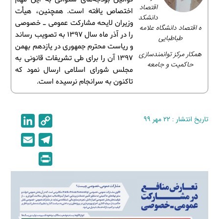
اقتصاد
اختصاص یافته است. همچنین، هیأت
دانشکد
وزیران لایحه مشارکت عمومی ـ خصوصی
ه اقتصاد دانشگاه علامه
را در آذر ماه سال 1397 به تصویب رساند
طباطبایی
و ریاست محترم جمهوری در یازدهم بهمن
همکار مرکز توانمندسازی
1397 آن را برای طی تشریفات قانونی به
حاکمیت و جامعه
مجلس شورای اسلامی ارسال نمود که
تاکنون به سرانجام نرسیده است.
تاریخ انتشار : ۲۲ مهر ۹۹
C
L
i
o
E
T
n
p
m
e
P
k
y
a
l
r
e
L
i
e
i
d
i
l
g
n
I
n
r
t
n
k