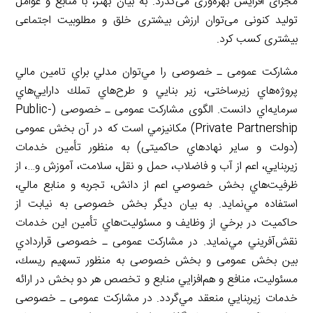
مجرای افزایش بهره‌وری می‌گذرد. به بیان بهتر، با منابع و عوامل
تولید کنونی می‌توان ارزش بیشتری خلق و مطلوبیت اجتماعی
بیشتری کسب کرد.
مشاركت عمومی ـ خصوصی را مي‌توان مدلي براي تامين مالي
پروژه‌هاي زيرساختی، زير بنايي و طرح‌هاي تملك دارايي‌هاي
سرمايه‌اي دانست. الگوی مشاركت عمومی ـ خصوصی (Public-
Private Partnership) مكانيزمي است كه در آن بخش عمومی
(دولت و ساير نهادهاي حاکمیتی) به منظور تأمين خدمات
زيربنايي، اعم از آب و فاضلاب، حمل و نقل، سلامت، آموزش و…، از
ظرفيت‌هاي بخش خصوصي اعم از دانش، تجربه و منابع مالي،
استفاده مي‌نمايد. به بيان ديگر بخش خصوصی به نيابت از
حاکمیت در برخي از وظايف و مسئوليت‌هاي تأمين اين خدمات
نقش‌آفريني مي‌نمايد. در مشاركت عمومی ـ خصوصی قراردادي
بين بخش عمومی و بخش خصوصی به منظور تسهيم ريسك،
مسئوليت، منافع و هم‌افزايي منابع و تخصص هر دو بخش در ارائه
خدمات زيربنايي منعقد مي‌گردد. در مشاركت عمومی ـ خصوصی