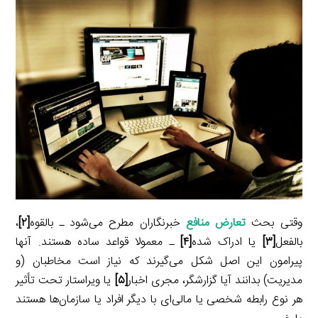
i
d
i
l
g
n
I
n
r
t
n
k
a
m
وقتی بحث
تعارض منافع
خبرنگاران مطرح می‌شود ـ بالقوه
[۲]
،
بالفعل
[۳]
یا ادراک شده
[۴]
ـ معمولا قواعد ساده هستند. آنها
پیرامون این اصل شکل می‌گیرند که نیاز است مخاطبان (و
مدیریت) بدانند آیا گزارشگر، مجری اخبار
[۵]
یا ویراستار تحت تأثیر
هر نوع رابطه شخصی یا مالی‌ای با دیگر افراد یا سازمان‌ها هستند