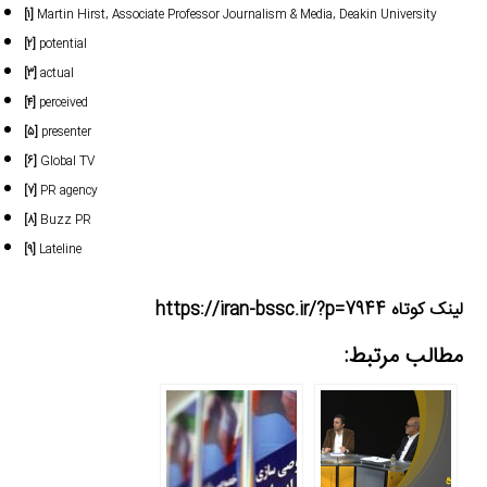
[۱]
Martin Hirst, Associate Professor Journalism & Media, Deakin University
[۲]
potential
[۳]
actual
[۴]
perceived
[۵]
presenter
[۶]
Global TV
[۷]
PR agency
[۸]
Buzz PR
[۹]
Lateline
لینک کوتاه https://iran-bssc.ir/?p=7944
مطالب مرتبط: