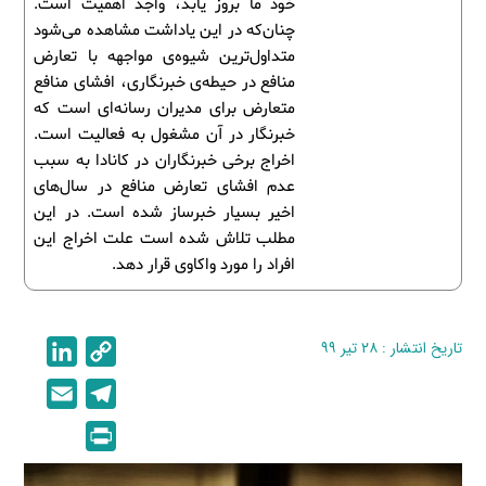
خود ما بروز یابد، واجد اهمیت است.
چنان‌که در این یاداشت مشاهده می‌شود
متداول‌ترین شیوه‌ی مواجهه با تعارض
منافع در حیطه‌ی خبرنگاری، افشای منافع
متعارض برای مدیران رسانه‌ای است که
خبرنگار در آن مشغول به فعالیت است.
اخراج برخی خبرنگاران در کانادا به سبب
عدم افشای تعارض منافع در سال‌های
اخیر بسیار خبرساز شده است. در این
مطلب تلاش شده است علت اخراج این
افراد را مورد واکاوی قرار دهد.
تاریخ انتشار : ۲۸ تیر ۹۹
C
L
i
o
E
T
n
p
m
e
P
k
y
a
l
r
e
L
i
e