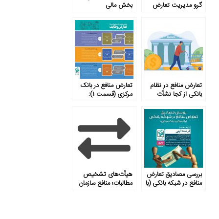
گرو مدیریت تعارض
بخش مالی
منافع
تعارض منافع در نظام
تعارض منافع در بانک
بانکی از کجا نشأت
مرکزی (قسمت ۱):
می‌گیرد و چه باید کرد؟
تعارض وظایف
بررسی مصادیق تعارض
هیأت‌های تشخیص
منافع در شبکه بانکی (با
مطالبات؛ منافع سازمان
تمرکز بر بانک مرکزی)
یا کارفرما؟