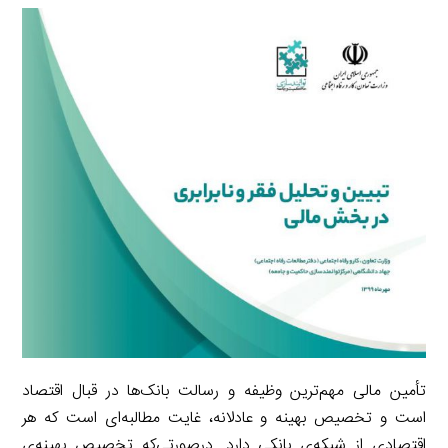
r
e
L
i
e
i
d
i
l
g
n
I
n
r
t
n
k
a
m
تأمین مالی مهم‌ترین وظیفه و رسالت بانک‌ها در قبال اقتصاد
است و تخصیص بهینه و عادلانه، غایت مطالبه‌ای است که هر
اقتصادی از شبکه‌ی بانکی دارد. درصورتی‌که تخصیص بهینه‌ی