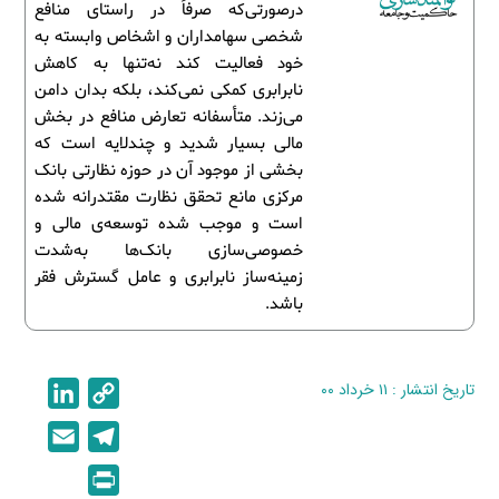
درصورتی‌که صرفاً در راستای منافع
شخصی سهامداران و اشخاص وابسته به
خود فعالیت کند نه‌تنها به کاهش
نابرابری کمکی نمی‌کند، بلکه بدان دامن
می‌زند. متأسفانه تعارض منافع در بخش
مالی بسیار شدید و چندلایه است که
بخشی از موجود آن در حوزه نظارتی بانک
مرکزی مانع تحقق نظارت مقتدرانه شده
است و موجب شده توسعه‌ی مالی و
خصوصی‌سازی بانک‌ها به‌شدت
زمینه‌ساز نابرابری و عامل گسترش فقر
باشد.
تاریخ انتشار : ۱۱ خرداد ۰۰
C
L
i
o
E
T
n
p
m
e
P
k
y
a
l