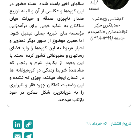
ارشد
سالهای اخیر باعث شده است حضور در
فلسفه
این کوره‌ها و عکاسی از آن و البته توزیع
کارشناس پژوهشی-
مقدار ناچیزی صدقه و خیرات میان
حمایتگری مرکز
ساکنان به شگرد خوبی برای درآمدزایی
توانمندسازی حاکمیت و
مؤسسه های خیریه جعلی تبدیل شود.
جامعه (1399-1398)
اما همین موضوع از سوی دیگر تصاویر و
اخبار مربوط به این کوره‌ها را وارد فضای
رسانهای و مطبوعاتی کشور کرده است. با
این وجود از بکارتِ شرم و رنجی که
مشاهدۀ شرایط زندگی در کوره‌پزخانه ها
در انسان ایجاد میکند، چیزی کم نشده و
این وضعیت کماکان چهره فقر و نابرابری
را به عریانترین شکل ممکن در خود
بازتاب میدهد.
تاریخ انتشار : ۰۶ خرداد ۹۹
C
L
i
o
E
T