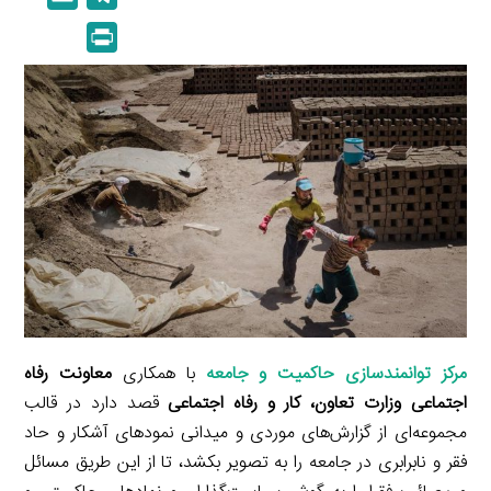
n
p
m
e
P
k
y
a
l
r
e
L
i
e
i
d
i
l
g
n
I
n
r
t
n
k
a
m
مرکز توانمندسازی حاکمیت و جامعه
با همکاری
معاونت رفاه
اجتماعی وزارت تعاون، کار و رفاه اجتماعی
قصد دارد در قالب
مجموعه‌ای از گزارش‌های موردی و میدانی نمودهای آشکار و حاد
فقر و نابرابری در جامعه را به تصویر بکشد، تا از این طریق مسائل