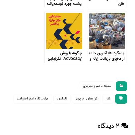
خان
پشت چهره توسعه‌یافته
قزوین
زباله‌گرد ها؛ آخرین حلقه
چگونه با روش
از مافیای بازیافت زباله و
Advocacy فقرزدایی
پسماند
کنیم؟
مقابله با فقر و نابرابری
فقر
کوره‌های آجرپزی
نابرابری
وزارت کار و امور اجتماعی
۲ دیدگاه