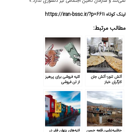
نمی‌کند و سازمان تأمین اجتماعی نیز دلسوزی ندارد.»
لینک کوتاه https://iran-bssc.ir/?p=6611
مطالب مرتبط:
آتش تنور؛ آتش جان
کلیه فروشی برای پرهیز
کارگران خباز
از تن فروشی
حاشیه‌نشین قلعه حسن
لایه‌های پنهان فقر در