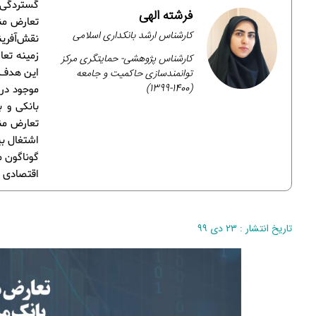
گستردگی ن
فرشته الهی
تعارض منا
کارشناس ارشد بانکداری اسلامی
نقش‌آفری
زمینه تعا
کارشناس پژوهشی- حمایتگری مرکز
توانمندسازی حاکمیت و جامعه
این هدف د
(1400-1399)
موجود در 
بانکی و 
تعارض منا
اشتغال بی
گوناگون م
اقتصادی ک
تاریخ انتشار : ۲۳ دی ۹۹