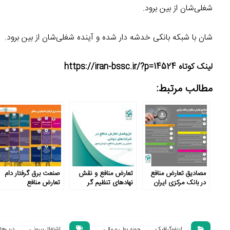
شغلی‌شان از بین برود.
شان با شبکه بانکی خدشه­ دار شده و آینده شغلی‌شان از بین برود.
لینک کوتاه https://iran-bssc.ir/?p=14524
مطالب مرتبط:
مصادیق تعارض منافع
تعارض منافع و نقش
صنعت برق گرفتار دام
در بانک مرکزی ایران
نهادهای تنظیم گر
تعارض منافع
(قسمت ۲)
اینفوگرافیک
حوزه پولی و مالی
اشتغال بیرونی
درب‌ها