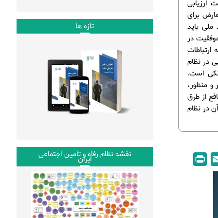
ت ارزیابی
عارض برای
تازه ها
ملی باید
موفقیت در
 ارتباطات
ی در نظام
انکی است.
 و منظور،
فع از طرق
ن در نظام
نقشه نظام رفاه و تامین اجتماعی
P
E
ایران
r
m
i
a
n
i
t
l