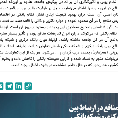
ظام پولی و تأثیرگذاری آن بر تمامی پیکره‌ی جامعه، علاوه بر این‌که اهمی
فع در این حوزه را آشکار می‌نماید، دلیل بر ظرفیت بالای بروز موقعیت مت
نان اصلی آن است. برای بهبود کیفیت ایفای نقش نظام بانکی در اقتصاد 
رض منافع را در آن محدود نموده و موارد ناگزیر و ذاتی را قاعده‌مند ساخت. 
ر گرو شناسایی صحیح مصادیق این پدیده و بسترهای بروز آن است. ازجمله
نظام بانکی که می‌تواند دارای انواع تعارضات منافع بوده و تأثیر بسیار مخرب
به‌تبع آن در کل جامعه داشته باشد، ارتباط میان بانک مرکزی و شبکه ب
فع بین بانک مرکزی و شبکه بانکی شامل تعارض درآمد- وظیفه، اتحاد ناظر
رونی (هم‌زمان)، پدیده درب گردان و ... می‌شود. هر یک از این تعارضات منا
ی‌توانند منجر به فساد شده و کارایی سیستم بانکی را کاهش داده و به‌تبع آ
شور، همان‌طور که در حال حاضر مشاهده می‌شود، اخلال ایجاد کنند.
T
L
C
e
i
o
l
n
p
e
k
y
g
e
L