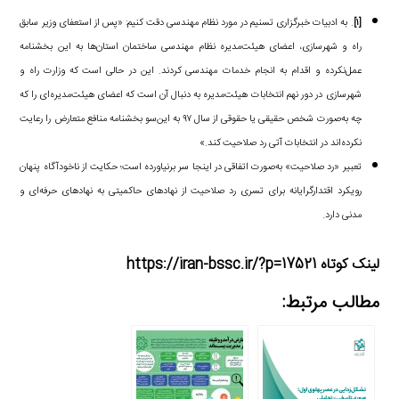
[۱]
. به ادبیات خبرگزاری تسنیم در مورد نظام مهندسی دقت کنیم: «پس از استعفای وزیر سابق
راه و شهرسازی، اعضای هیئت‌مدیره نظام مهندسی ساختمان استان‌ها به این بخشنامه
عمل‌نکرده و اقدام به انجام خدمات مهندسی کردند. این در حالی است که وزارت راه و
شهرسازی در دور نهم انتخابات هیئت‌مدیره به دنبال آن است که اعضای هیئت‌مدیره‌ای را که
چه به‌صورت شخص حقیقی یا حقوقی از سال ۹۷ به این‌سو بخشنامه منافع متعارض را رعایت
نکرده‌اند در انتخابات آتی رد صلاحیت کند.»
تعبیر «رد صلاحیت» به‌صورت اتفاقی در اینجا سر برنیاورده است؛ حکایت از ناخودآگاه پنهان
رویکرد اقتدارگرایانه برای تسری رد صلاحیت از نهادهای حاکمیتی به نهادهای حرفه‌ای و
مدنی دارد.
لینک کوتاه https://iran-bssc.ir/?p=17521
مطالب مرتبط: