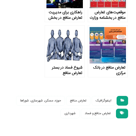
موقعیت‌های تعارض
راهکاری برای مدیریت
منافع در بخشنامه وزارت
تعارض منافع در بخش
آموزش و پرورش ناظر
مدیریت پسماند
به چه مواردی است؟
(بررسی تطبیقی نمونۀ
موردی بریتانیا)
تعارض منافع در بانک
شیوع فساد در بستر
مرکزی
تعارض منافع
اینفوگرافیک
تعارض منافع
حوزه، مسکن، شهرسازی، شوراها
تعارض منافع و فساد
شهرداری