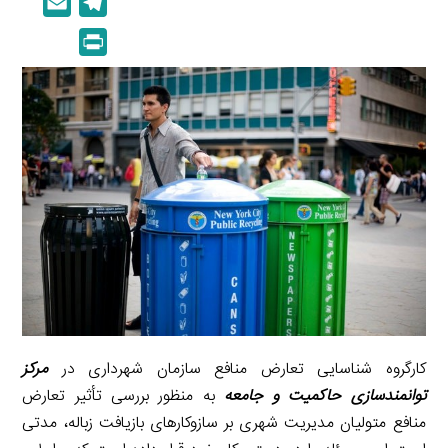
E
T
n
p
m
e
P
k
y
a
l
r
e
L
i
e
i
d
i
l
g
n
I
n
r
t
n
k
a
m
کارگروه شناسایی تعارض منافع سازمان شهرداری در
مرکز
توانمندسازی حاکمیت و جامعه
به منظور بررسی تأثیر تعارض
منافع متولیان مدیریت شهری بر سازوکارهای بازیافت زباله، مدتی