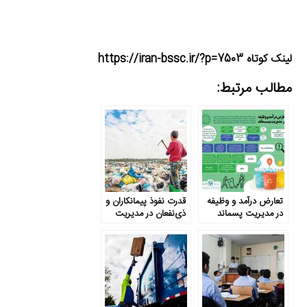
لینک کوتاه https://iran-bssc.ir/?p=7503
مطالب مرتبط:
تعارض درآمد و وظیفه
قدرت نفوذ پیمانکاران و
در مدیریت پسماند
ذی‌نفعان در مدیریت
پسماند خشک