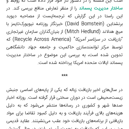
است این مسئله را در دستور کار خود قرار داده است که روابط و
ساختار مدیریت پسماند
را از منظر تعارض منافع بررسی کند. در
این راستا در این گزارش که ترجمه‌ایست از مصاحبه دیوید
برنشتاین (David Bornstein) خبرنگار روزنامه نیویورک‌تایمز با
میچ هدلاند (Mitch Hedlund) از بنیان‌گذاران سازمان غیرتجاری
“
بازیافت در سرتاسر آمریکا
” (Recycle Across America) که
توسط
مرکز توانمندسازی حاکمیت و جامعه جهاد دانشگاهی
تدوین شده است، به بررسی این موضوع در ساختار مدیریت
پسماند ایالات متحده امریکا پرداخته شده است.
***
در سال‌های اخیر بازیافت زباله که یکی از پایه‌های اساسی جنبش
زیست‌محیطی است در دوران سختی قرار گرفته است. روزانه اخبار
صدها شهر و کشوری در رسانه‌ها منتشر می‌شود که به دلیل
هزینه‌های بالای فرآیند بازیافت و به دلیل کمبود تقاضا برای مواد
بازیافتی از برنامه‌های بازیافت خود عقب می‌نشینند. عقاید قدیمی
مبنی بر این که بازیافت به زحمت آن نمی‌ارزد، در حال گسترش