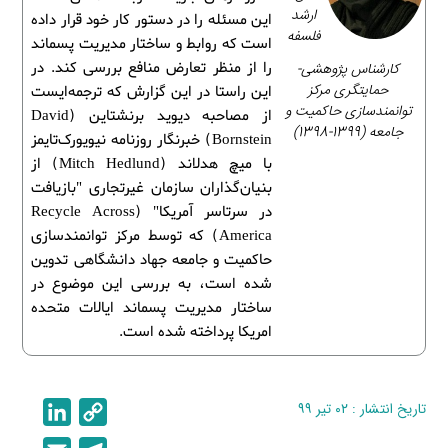
ارشد
این مسئله را در دستور کار خود قرار داده
فلسفه
است که روابط و ساختار مدیریت پسماند
کارشناس پژوهشی-
را از منظر تعارض منافع بررسی کند. در
حمایتگری مرکز
این راستا در این گزارش که ترجمه‌ایست
توانمندسازی حاکمیت و
از مصاحبه دیوید برنشتاین (David
جامعه (1399-1398)
Bornstein) خبرنگار روزنامه نیویورک‌تایمز
با میچ هدلاند (Mitch Hedlund) از
بنیان‌گذاران سازمان غیرتجاری "بازیافت
در سرتاسر آمریکا" (Recycle Across
America) که توسط مرکز توانمندسازی
حاکمیت و جامعه جهاد دانشگاهی تدوین
شده است، به بررسی این موضوع در
ساختار مدیریت پسماند ایالات متحده
امریکا پرداخته شده است.
تاریخ انتشار : ۰۲ تیر ۹۹
C
L
i
o