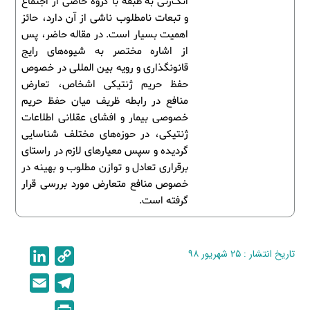
انگ‌زنی به طبقه با گروه خاصی از اجتماع
و تبعات نامطلوب ناشی از آن دارد، حائز
اهمیت بسیار است. در مقاله حاضر، پس
از اشاره مختصر به شیوه‌های رایج
قانونگذاری و رویه بین المللی در خصوص
حفظ حریم ژنتیکی اشخاص، تعارض
منافع در رابطه ظریف میان حفظ حریم
خصوصی بیمار و افشای عقلانی اطلاعات
ژنتیکی، در حوزه‌های مختلف شناسایی
گردیده و سپس معیارهای لازم در راستای
برقراری تعادل و توازن مطلوب و بهینه در
خصوص منافع متعارض مورد بررسی قرار
گرفته است.
تاریخ انتشار : ۲۵ شهریور ۹۸
C
L
i
o
E
T
n
p
m
e
P