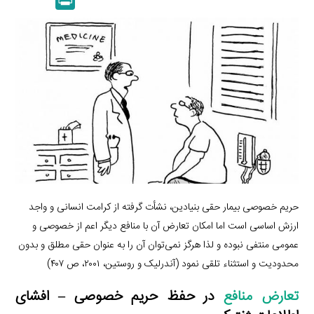
k
y
a
l
r
e
L
i
e
i
d
i
l
g
n
I
n
r
t
n
k
a
m
حریم خصوصی بیمار حقی بنیادین، نشأت گرفته از کرامت انسانی و واجد
ارزش اساسی است اما امکان تعارض آن با منافع دیگر اعم از خصوصی و
عمومی منتفی نبوده و لذا هرگز نمی‌توان آن را به عنوان حقی مطلق و بدون
محدودیت و استثناء تلقی نمود (آندرلیک و روستین، ۲۰۰۱، ص ۴۰۷)
تعارض منافع
در حفظ حریم خصوصی – افشای