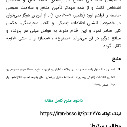
دسترسی افراد ذی صلاح در راستای حفظ جان و سلامتی
اشخاص ثالث و از همه مهم‌تر تأمین منافع و سلامت عمومی
جامعه را فراهم آورد (هلمیر، ۲۰۰۷، ص ۱) . از این رو هرگز نمی‌توان
در خصوص افشای اطلاعات ژنتیکی و نقض محرمانگی، حکمی
کلی صادر نمود و این اقدام منوط به عوامل عینی هر پرونده و
منافع درگیر در آن می‌تواند «ممنوع» ، «مجاز» و یا حتی «لازم»
تلقی گردد.
منبع
احمدی، منا، متولی‌زاده احمدی، علی. ۱۳۹۰٫ «تعارض و توازن منافع در حفظ حریم خصوصی و
افشای اطلاعات ژنتیکی بیماران» . فصلنامه حقوق پزشکی، سال پنجم، شماره شانزدهم، بهار
۱۳۹۰. صص ۸۹-۱۱۳٫
دانلود متن کامل مقاله
لینک کوتاه https://iran-bssc.ir/?p=2775
مطالب مرتبط: