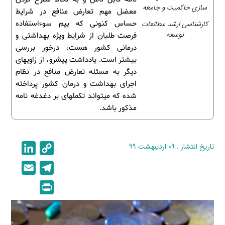
سازی حاکمیت و جامعه
معضل مهم تعارض منافع در شرایط
کارشناسی ارشد مطالعات
حساس کنونی که بیم سوءاستفاده
توسعه
فرصت ­طلبان از شرایط ویژه بهداشتی و
درمانی کشور هست، درخور بررسی
بیشتر است. یادداشت پیش­رو، از زاویه­ای
دیگر به مسئله تعارض منافع در نظام
اجرای بهداشت و درمان کشور پرداخته
شده که می­تواند تکمله­ای بر دغدغه نامه
مذکور باشد.
تاریخ انتشار : ۰۹ اردیبهشت ۹۹
C
L
i
o
E
T
n
p
m
e
P
k
y
a
l
r
e
L
i
e
i
d
i
l
g