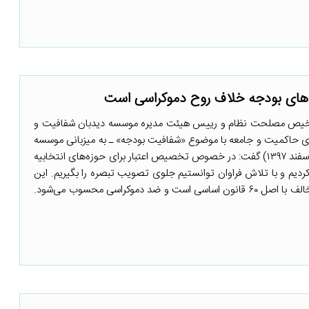
 های بودجه خلاف روح دموکراسی است
خیص مصلحت نظام و رییس هیئت مدیره موسسه دیدبان شفافیت و
ی حاکمیت و جامعه با موضوع «شفافیت بودجه» ـ به میزبانی موسسه
دیده بان شفافیت و عدالت ـ (۲۰ اسفند ۱۳۹۷) گفت: در خصوص تخصیص اعتبار برای حوزه‌های انتخابیه
ردیم و با تلاش فراوان توانستیم جلوی تصویب تبصره را بگیریم. این
تبصره خلط مسئولیت می‌کند و آغاز یک انحراف بزرگ است و حتی مخالف با اصل ۶۰ قانون اساسی است و ضد دموکراسی محسوب می‌شود.