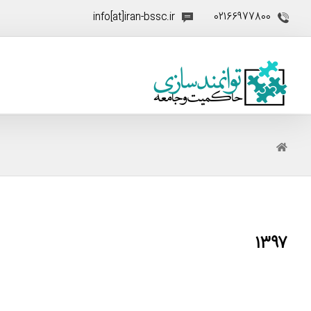
info[at]iran-bssc.ir
02166977800
۱۳۹۷