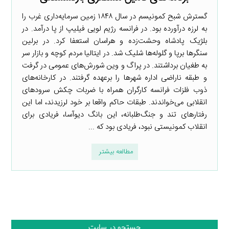
گسترش شبح کمونیسم در سال ۱۸۴۸ زمین سرمایه‌داری غرب را
به لرزه درآورده بود. در فرانسه رژیم لویی فیلیپ از پا درآمد. در
بلژیک پادشاه وحشت‌زده و هراسان استعفا کرد. در برلین
سنگرها برپا و گلوله‌ها شلیک شد. در ایتالیا مردم کوچه و بازار سر
به طغیان برداشتند. در پراگ و وین شورش‌های عمومی در گرفت
و طبقه ناراضی اداره شهرها را برعهده گرفتند. در کارخانه‌های
ذوب فلزات فرانسه کارگران همراه با ضربات چکش سرودهای
انقلابی می‌خواندند. طبقات حاکم واقعا بر خود لرزیدند، اما این
رفتارهای تند و جنگ‌طلبانه، این بانگ دیوآسا، فریادی برای
انقلاب کمونیستی نبود، فریادی بود که ...
مطالعه بیشتر
جستجو در سایت