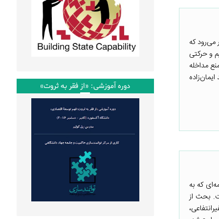
می‌رود که
م و حرکتی
نع مداخله
یمان‌زاده
دوره آموزشی: «از فقر به ثروت»
‌ای که به
ت. بحث از
انتفاعی،