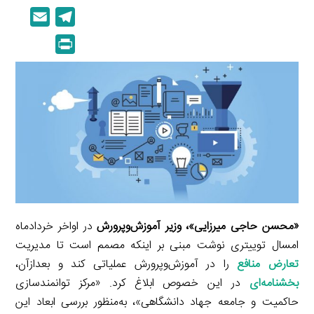
i
o
E
T
n
p
m
e
P
k
y
a
l
r
e
L
i
e
i
d
i
l
g
n
I
n
r
t
n
k
a
m
«محسن حاجی میرزایی»، وزیر آموزش‌وپرورش
در اواخر خردادماه
امسال توییتری نوشت مبنی بر اینکه مصمم است تا مدیریت
تعارض منافع
را در آموزش‌وپرورش عملیاتی کند و بعدازآن،
بخشنامه‌ای
در این خصوص ابلاغ کرد. «مرکز توانمندسازی
حاکمیت و جامعه جهاد دانشگاهی»، به‌منظور بررسی ابعاد این