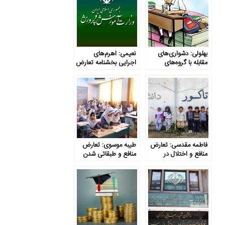
بهلولی: دشواری‌های
نعیمی: اهرم‌های
مقابله با گروه‌های
اجرایی بخشنامه تعارض
ذینفوذ درگیر تعارض
منافع وزیر
منافع
آموزش‌وپرورش
فاطمه مقدسی: تعارض
طیبه موسوی: تعارض
منافع و اختلال در
منافع و طبقاتی شدن
بازتوزیع منافع جمعی
مدارس