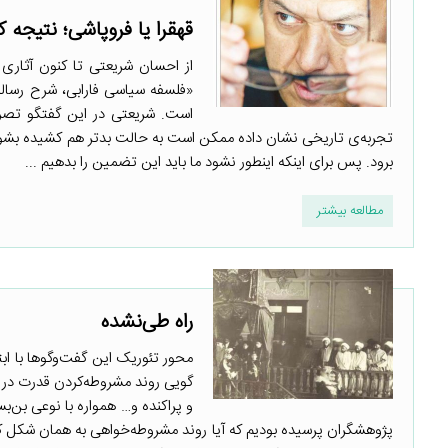
قهقرا یا فروپاشی؛ نتیجه ک
از احسان شریعتی تا کنون آثاری 
«فلسفه سیاسی فارابی، شرح رساله
است. شریعتی در این گفتگو تصریح
تجربه‌ی تاریخی نشان داده ممکن است به حالت بدتر هم کشیده بشویم و
برود. پس برای اینکه اینطور نشود ما باید این تضمین را بدهیم ...
مطالعه بیشتر
راه طی‌نشده
محور تئوریک این گفت‌وگوها با ابت
گویی روند مشروطه‌کردن قدرت در ای
و پراکنده و… همواره با نوعی بن‌ب
پژوهشگران پرسیده بودیم که آیا روند مشروطه‌خواهی به همان شکل که ت