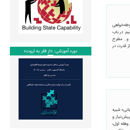
وطه‌خواهی
. ‌در باب
 و… مطرح
ز قدرت در
دوره آموزشی: «از فقر به ثروت»
انی» شبیه
یش‌نیاز و
وهله اول،