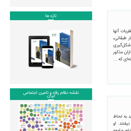
تازه ها
ریات آنها
ر طبقاتی،
 شکل‌گیری
زان مذکور
ای که ...
نقشه نظام رفاه و تامین اجتماعی
ایران
د به لحاظ
یفتند. او
نفع جامعه