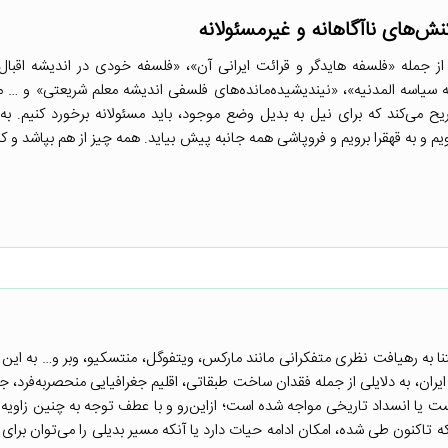
نش‌های ناآگاهانه و غیرمسئولانه
از جمله «فلسفه هایدگر و قرائت ایرانی آن»، «فلسفه خودی در اندیشه اقبال
 سیاسه المدنیه»، «نیندیشیده‌مانده‌های فلسفی اندیشه معلم شریعتی» و … 
 می‌کند که برای نیل به بدیل وضع موجود، باید مسئولانه برخورد کنیم. به 
 به قهقرا برویم و فروپاشی همه جانبه پیش بیاید. همه چیز از هم بپاشد و کش
نا به رهیافت نظری متفکرانی مانند مارکس، ویتفوگل، منتسکیو، وبر و… به این ق
ران، به دلایلی از جمله فقدان ساخت طبقاتی، اقلیم جغرافیایی منحصربه‌فرد، جا
ست یا انسداد تاریخی مواجه شده است؛ ازاین‌رو و با عطف توجه به چنین زاویه ت
اکنون طی شده، امکان ادامه حیات دارد یا آنکه مسیر بدیلی را می‌توان برای آی