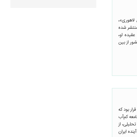
 لاهوری»،
منتشر شده
عقیده او،
ور از بین
رار بود که
معه کم‌آب
حلیلی، از
نده ایران