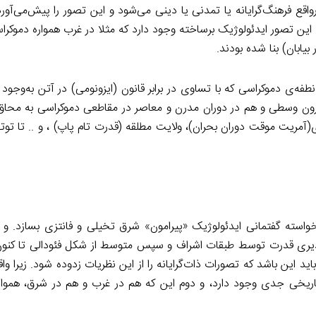
 فرهنگ‌گرایانه یا تمدنی یا دینی می‌شود و این تصور را پیش‌می‌آورد
این تصور ایدئولوژیک برساخته وجود دارد که مثلا در غرب همواره دموکرا
یابان) بنا شده بودند.
فه‌ی دموکراسی که با تساوی در برابر قانون (ایزونومی) در آتن به‌وجود 
رون وسطی و هم در دوران مدرن و معاصر در مقاطعی دموکراسی به محاق ر
(آمریت موقت دوران بحران)، ولایت مطلقه (قدرت تام پاپ) ، و .. تا توتا
سته گفتمانی ایدئولوژیک «پیرامون» شرق تخیلی و فانتزی بسازد. و در
ودپذیری قدرت توسط طبقات اشراف و سپس متوسط از شکل فئودالی تا کنون
 این باشد که تصورات ذات‌گرایانه را از این نظریات زدوده شود. زیرا و
اریخی جدی وجود دارد، و دوم این که هم در غرب و هم در شرق، هموا