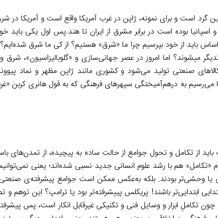
ین گرد است و برای نمونه، ژاپن در غرب آمریکا واقع است و آمریکا در ش
اسپانیا بوده است در برابر مشرق از ایران تا هند.پس اول یکی باید خود 
 اساس باید از خود بپرسیم چرا ما «شرق» هستیم؟ از کی ما شرق شده‌ایم؟ 
گر میشوند؟ اما امروز در عصر جهانی‌سازی و «گلوبالیزاسیون»، شرق و
لاهای صنعتی تولید می‌شود و کشوری مانند ژاپن مظهر و نماد پیوون
ا می‌رسیم به درهم‌آمیختگی سپهرهای فرهنگی که به قول هانری کربن «غرب
اید از تکامل و تحول جوامع از حالت ساده به پیچیده، از تمدن‌های باس
امل» هم با رشد علوم انسانی جدید نسبی شده‌اند؛ یعنی نمی‌توانیم
ایی یا وحشی‌تر بودند. بلکه به‌عکس ممکن است جوامع پیشرفته‌ی صنعتی
ایی ابتدایی‌تر باشند! پریکلس پییشرفته‌تر بود یا ترامپ؟ این توهم و ت
 چون تکاملِ ابزار و وسایل فنی و تکنیکی غیرقابل انکار است، پس پیشرفته