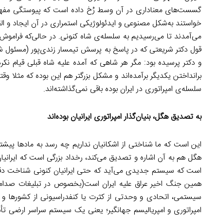
گسست‌های معناداری در آن وسط رُخ داده است که پیوستگی مفهوم ر
خواستند به‌شکل مصنوعی و ایدئولوژیکی استمراری در آن ایجاد و الق
می‌آمدند تا می‌رسیدیم به سلسله‌ی شاه کنونی. در حالی‌که فراموش 
قول دکتر شریعتی که در پاسخ به پرسش تیمسار زندی‌پور (مسئول ش
و دکتر پرسیده بود: مگر هر شاهی که آمده علیه شاه قبلی قیام نکرد
برانداختن یکدیگر برآمده‌اند و مشکل بزرگتر هم این بوده که مثلا و
سلسله‌ی امپراتوری در ایران بوده باقی نمی‌گذاشته‌اند.
به تصدیق هگل، بنیان‌گذار امپراتوری ایرانیان بوده‌اند
این است که ما شناختی از اشکانیان نداریم چه رسد به مادها پیشتر آ
هگل هم به آن اشاره و تصدیق می‌کند، رخداد بزرگی است که ایرانیان،
است که سیستم جدیدی می‌آید که حتی ایرانیان کنونی شناخت دقیقی ا
همین جنگ اخیر عراق علیه ایران است(بخصوص در تبلیغات صدامی)
سیستمی، اتحادی و وحدتی از کثرت یا کنفدراسیونی از کشورها و 
امپراتوری و امپریالیسم جهانگیر؛ یعنی یک سیستم سراسر ارضی تأ