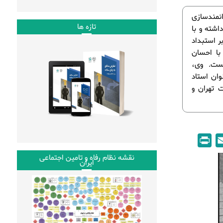
انمندسازی
تازه ها
اشته و با
ر استبداد
با احسان
ست. وی،
ان استاد
ت تهران و
P
E
r
m
نقشه نظام رفاه و تامین اجتماعی
ایران
i
a
n
i
t
l