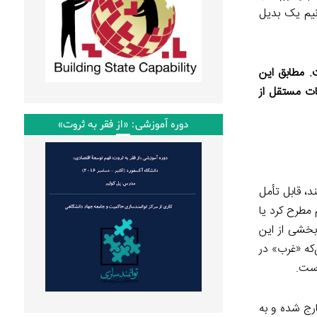
نیم یک بدیل
. مطابق این
ات مستقل از
دوره آموزشی: «از فقر به ثروت»
د، قابل تأمل
 مطرح کرد یا
بخشی از این
که «غرب» در
است.
رج شده و به