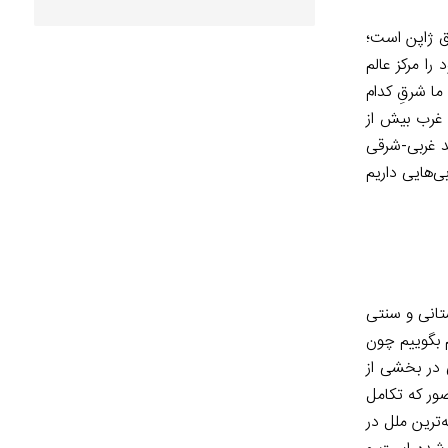
رق ژاپن است؛
را مرکز عالم
ما شرقِ کدام
 غرب بیش از
د غربی-شرقی
ی‌هایی داریم
تانی و سنتی
 بگوییم چون
 در بخشی از
صور که تکامل
‌ترین ملل در