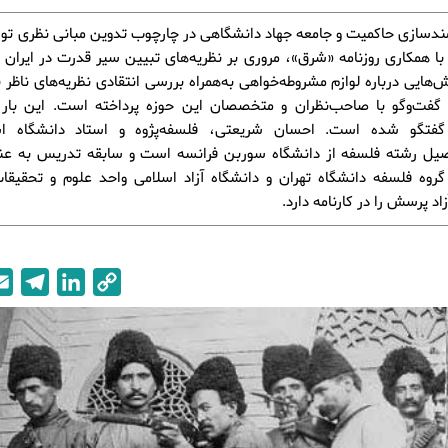
مندسازی حاکمیت و جامعه جهاد دانشگاهی در چارچوب تدوین مبانی نظری تو
ا همکاری روزنامه «شرق»، مروری بر نظریه‌های تبیین سیر قدرت در ایران د
هایی درباره لوازم مشروطه‌خواهی به‌همراه بررسی انتقادی نظریه‌های ناظر ب
گفت‌وگو با صاحب‌نظران و متخصصان این حوزه پرداخته است. این بار 
گفتگو شده است. احسان شریعتی، فلسفه‌پژوه و استاد دانشگاه ا
حصیل رشته فلسفه از دانشگاه سوربن فرانسه است و سابقه تدریس به عنو
گروه فلسفه دانشگاه تهران و دانشگاه آزاد اسلامی واحد علوم و تحقیقا
د پرسش را در کارنامه دارد.
T
L
C
e
i
o
l
n
p
e
k
y
g
e
L
r
d
i