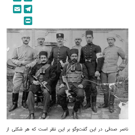
i
o
E
T
n
p
m
e
P
k
y
a
l
r
e
L
i
e
i
d
i
l
g
n
I
n
r
t
n
k
a
m
ناصر صدقی در این گفت‌وگو بر این نظر است که هر شکلی از