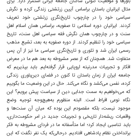
باورها و موقعیت کنونی ساکنان جامعه ایرانی استمرار دارد. برای
مثال ایرانیان باستان بر‌اساس آیین زرتشتی زندگی کرده و نگرش
سیاسی خود را در چارچوب تاریخ‌نگری زرتشتی خود تعریف
کردند. ایرانیان دوره اسلامی تا صفویه، براساس همان اسلام اهل
سنت و در چارچوب همان نگرش فقه سیاسی اهل سنت، تاریخ
سیاسی خود را تنظیم کردند. از دوره صفویه به بعد، تشیع مذهب
رسمی ایران شد و تئوری و تاریخ‌نگری سیاسی ما نیز از آن پس
متفاوت شد. همچنان که از عصر مشروطه به بعد هم ما در معرض
افکار و تجربیات مدرنیته اروپایی قرار گرفته‌ایم. باید بپذیریم که
جامعه ایران از زمان باستان تا کنون در فضای دین‌باوری زندگی
کرده، نفس می‌کشد و نگاه می‌کند. حال در این وضعیت ما بگوییم
که می‌خواهیم به سمت جدایی دین از سیاست پیش برویم؟ این
نگاه نوعی افراط است. البته منظورم به‌هیچ‌وجه توجیه وضع
موجود نیست، بلکه مقصودم این بوده که میان آن سنت‌ها و
واقعیات ریشه‌دار تاریخی و تجربیات جدید در امر حکومت‌داری،
باید تناسبی ایجاد کرد؛ اما متأسفانه ما در فردای مشروطه به فکر
برانداختن نظام پادشاهی افتادیم. درحالی‌که یک نفر نگفت که این