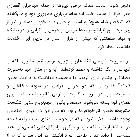
منجر شود. اساسا هدف برخی نیروها از جمله مهاجران قفقازی
حتی فراتر از سلب اختیارات شاه، برقراری جمهوری بود و می‌گفتند
که شخص شاه هیچ‌کاره است و حتی باید خود پادشاه را نیز از
بین برد. این افراط‌وتفریط‌ها موجی از هراس و نگرانی را در جایگاه
و نهاد سلطنتی که بیش از هزاران سال در تاریخ ایران قدمت
داشت، ایجاد کرد.
در تجربیات تاریخی انگلستان یا ژاپن، مردم مقام نمادین ملکه یا
امپراتور را نگه داشته و حفظ کرده‌اند. آیا برای مثال آنها به‌صورت
تصادفی چنین کاری کردند یا برحسب عقلانیت و درایت چنین
کردند؟ تا زمانی که دو جریان افراطی در سویه مخالفان و
تمامیت‌طلبان در سویه حاکمیت، به‌نوعی غالب باشند، فضا برای
عقلای قوم بسته می‌شود. معتقدم یکی از مهم‌ترین دلایل شکست
مشروطه همین افراط‌وتفریطی بود که بین این دو نیروی اجتماعی
وجود داشت. یکی نیرویی که می‌خواست منابع قدرت را به تمامه
در ید اختیار خود نگه دارد و دیگری، رادیکال‌هایی که می‌خواستند
همه‌چیز را براندازند و طرحی نو درافکنند. در این میان، کاری از