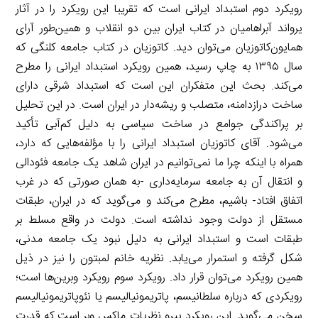
رویکرد دوم استبداد ایرانی است که تقریبا این رویکرد را در آثار
یرواند آبراهامیان در کتاب ایران بین دو انقلاب و همین‌طور آرای
همایون‌کاتوزیان می‌توان دید. کاتوزیان در کتاب جامعه کلنگی که
سال ۱۳۹۵ به چاپ رسید، همین رویکرد استبداد ایرانی را مطرح
می‌کند. بحث این متفکران این است که استبداد شرقی دارای
ساخت درازدامنه، متصلب و ریشه‌دار در ایران است. در این تحلیل
بر پراکندگی جوامع در ساخت سیاسی به دلیل کم‌آبی تأکید
می‌شود. آقای کاتوزیان استبداد ایرانی را با مؤلفه‌هایی که دارد،
همراه با اینکه چرا ما نمی‌توانیم در ایران شاهد یک جامعه فئودالی
و انتقال آن به جامعه سرمایه‌داری -به همان صورتی که در غرب
اتفاق افتاد- باشیم، مطرح می‌کند و می‌گوید که در ایران، طبقات
مستقل از دولت وجود نداشته است. دولت در واقع مسلط بر
طبقات است و استبداد ایرانی به دلیل نبود یک جامعه مدنی،
شکل‌ گرفته و استمرار می‌یابد. نظریه خانم لمبتون را نیز در ذیل
همین رویکرد می‌توان قرار داد.‌ رویکرد سوم رویکرد وبرین‌ها است؛
رویکردی که درباره سلطانیسم، پاتریمونیالیسم یا نئوپاتریمونیالیسم
سخن می‌گوید. این رویکرد پیرو نظریات ماکس وبر است که قدرت