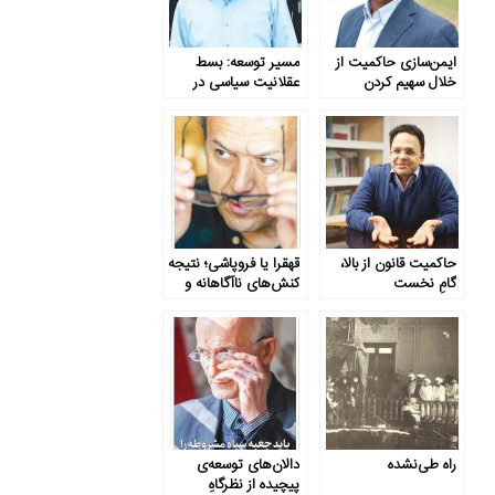
ایمن‌سازی حاکمیت از
مسیر توسعه: بسط
خلال سهیم کردن
عقلانیت سیاسی در
شهروندان در منابع
پرتو اعتدال و ارتباط
قدرت
متوازن
حاکمیت قانون از بالا،
قهقرا یا فروپاشی؛ نتیجه
گامِ نخست
کنش‌های ناآگاهانه و
مشروطه‌سازی قدرت
غیرمسئولانه
راه طی‌نشده
دالان‌های توسعه‌ی
پیچیده از نظرگاهِ