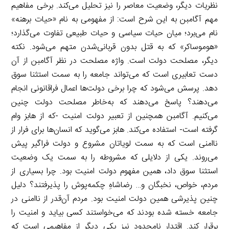
نظریات دیگر، وضعیت معاصر را نیز تحلیل می‌کند. برخی مفاهیم
مهم آگامبن به این شرح است: از مفهومی به نام «حیات برهنه»
نام می‌برد؛ میان حیات سیاسی و حیات طبیعی تفاوت می‌گذارد؛
«هوموساکر» که به قتل بدون قربانی‌شدن متهم می‌شود. نکته
دیگر، مصلحت دولت است. واژه مصلحت در نظر آگامبن از آن
دست تعابیری است که می‌تواند جامعه را به سمت استثنا سوق
دهد. پرسش می‌شود که چرا برخی دولت‌ها اعمال فراقانونی انجام
می‌دهند؟ پاسخ می‌دهند که به‌خاطر مصلحت دولت چنین
می‌کنیم. آگامبن همچنین از تعبیر دولت امنیت -که از هابز وام
گرفته است- استفاده می‌کند. هابز می‌گوید که انسان‌ها برای فرار از
ناامنی است که به سمت لویاتان مشروع و دولت فراگیر پیش
می‌روند. یکی از دلایلی که مشروطه را به سمت یک وضعیت
استثنا سوق داد، همین مفهوم دولت امنیت بود. چرا بسیاری از
مردم، ‌‌خواص، نخبگان و… رضاشاهِ چکمه‌پوش را پذیرفتند؟ دلیل
چنین پذیرشی همین دولت امنیت بود. مردم آن‌قدر از ناامنی در
جامعه خسته شده بودند که می‌خواستند کسی بیاید و امنیت را
برقرار کند. اقتدار نامحدود نیز یکی دیگر از مفاهیمی است که