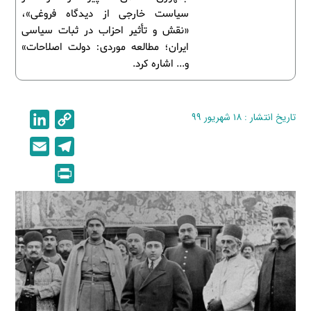
سیاست خارجی از دیدگاه فروغی»،
«نقش و تأثیر احزاب در ثبات سیاسی
ایران؛ مطالعه موردی: دولت اصلاحات»
و... اشاره کرد.
تاریخ انتشار : ۱۸ شهریور ۹۹
C
L
i
o
E
T
n
p
m
e
P
k
y
a
l
r
e
L
i
e
i
d
i
l
g
n
I
n
r
t
n
k
a
m