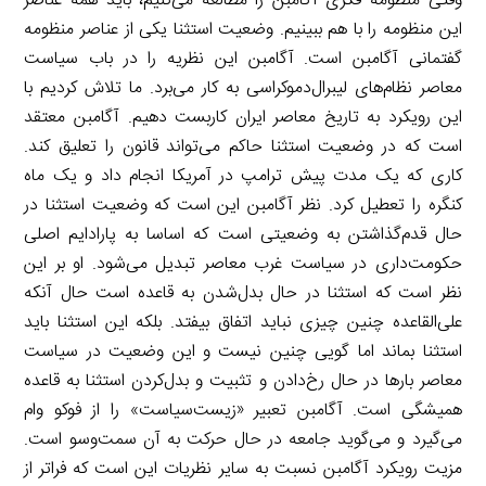
وقتی منظومه فکری آگامبن را مطالعه می‌کنیم، باید همه عناصر
این منظومه را با هم ببینیم. وضعیت استثنا یکی از عناصر منظومه
گفتمانی آگامبن است. آگامبن این نظریه را در باب سیاست
معاصر نظام‌های لیبرال‌دموکراسی به کار می‌برد. ما تلاش کردیم با
این رویکرد به تاریخ معاصر ایران کاربست دهیم. آگامبن معتقد
است که در وضعیت استثنا حاکم می‌تواند قانون را تعلیق کند.
کاری که یک مدت پیش ترامپ در آمریکا انجام داد و یک ماه
کنگره را تعطیل کرد. نظر آگامبن این است که وضعیت استثنا در
حال قدم‌گذاشتن به وضعیتی است که اساسا به پارادایم اصلی
حکومت‌داری در سیاست غرب معاصر تبدیل می‌شود. او بر این
نظر است که استثنا در حال بدل‌شدن به قاعده است حال آنکه
علی‌القاعده چنین چیزی نباید اتفاق بیفتد. بلکه این استثنا باید
استثنا بماند اما گویی چنین نیست و این وضعیت در سیاست
معاصر بارها در حال رخ‌دادن و تثبیت و بدل‌کردن استثنا به قاعده
همیشگی است. آگامبن تعبیر «زیست‌سیاست» را از فوکو وام
می‌گیرد و می‌گوید جامعه در حال حرکت به آن سمت‌وسو است.
مزیت رویکرد آگامبن نسبت به سایر نظریات این است که فراتر از