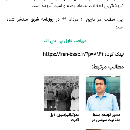
تاریک‌ترین لحظات، امتداد یافته و امید آفریده است.
این مطلب در تاریخ ۶ مرداد ۹۹ در
روزنامه شرق
منتشر شده
است.
دریافت فایل پی دی اف
لینک کوتاه https://iran-bssc.ir/?p=8941
مطالب مرتبط:
مسیر توسعه: بسط
دموکراتیزاسیون ذیل
عقلانیت سیاسی در
قدرت
پرتو اعتدال و ارتباط