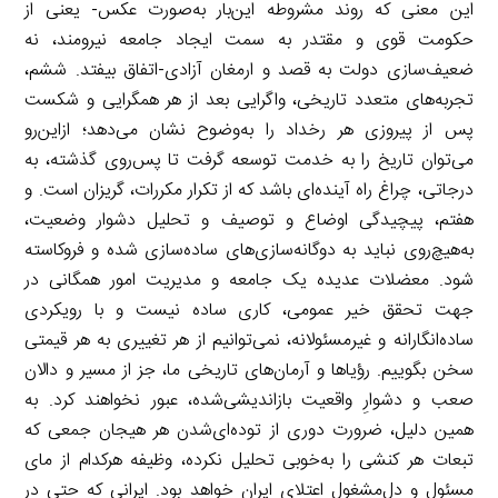
این معنی که روند مشروطه این‌بار به‌صورت عکس- یعنی از
حکومت قوی و مقتدر به سمت ایجاد جامعه نیرومند، نه
ضعیف‌سازی دولت به قصد و ارمغان آزادی-اتفاق بیفتد. ششم،
تجربه‌های متعدد تاریخی، واگرایی بعد از هر همگرایی و شکست
پس از پیروزی هر رخداد را به‌وضوح نشان می‌دهد؛ ازاین‌رو
می‌توان تاریخ را به خدمت توسعه گرفت تا پس‌روی گذشته، به
درجاتی، چراغ راه آینده‌ای باشد که از تکرار مکررات، گریزان است. و
هفتم، پیچیدگی اوضاع و توصیف و تحلیل دشوار وضعیت،
به‌هیچ‌روی نباید به دوگانه‌سازی‌های ساده‌سازی شده و فروکاسته
شود. معضلات عدیده یک جامعه و مدیریت امور همگانی در
جهت تحقق خیر عمومی، کاری ساده نیست و با رویکردی
ساده‌انگارانه و غیرمسئولانه، نمی‌توانیم از هر تغییری به هر قیمتی
سخن بگوییم. رؤیاها و آرمان‌های تاریخی ما، جز از مسیر و دالان
صعب و دشوارِ واقعیت بازاندیشی‌شده، عبور نخواهند کرد. به
همین دلیل، ضرورت دوری از توده‌ای‌شدن هر هیجان جمعی که
تبعات هر کنشی را به‌خوبی تحلیل نکرده، وظیفه هرکدام از مای
مسئول و دل‌مشغول اعتلای ایران خواهد بود. ایرانی که حتی در