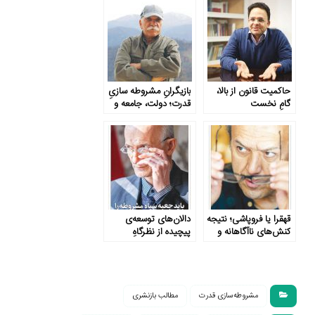
متوازن
حاکمیت قانون از بالا،
بازیگرانِ مشروطه سازیِ
گامِ نخست
قدرت؛ دولت، جامعه و
مشروطه‌سازی قدرت
عناصر فراملی
قهقرا یا فروپاشی؛ نتیجه
دالان‌های توسعه‌ی
کنش‌های ناآگاهانه و
پیچیده از نظرگاهِ
غیرمسئولانه
ناسیاست-سیاست
مشروطه‌سازی قدرت
مطالب بازنشری