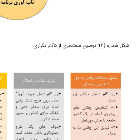
شکل شماره (۲): توضیح مختصری از ۵گام تکراری