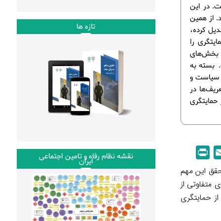
ت. در این
د. از همین
تازه ها
دیل کرده،
ایتگری را
 بخش‌های
 بسته به
ر سیاست و
ریف‌ها در
حمایتگری
P
E
نقشه نظام رفاه و تامین اجتماعی
ایران
r
m
حقق این مهم
i
a
ی متفاوتی از
n
i
ز حمایتگری
t
l