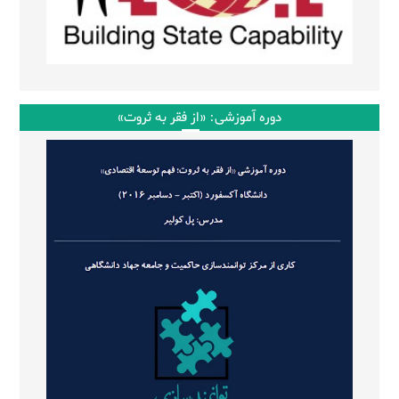
دوره آموزشی: «از فقر به ثروت»