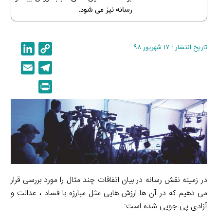
رسانه نیز می شود.
تاریخ انتشار : ۱۷ شهریور ۹۸
C
L
i
o
E
T
n
p
m
e
P
k
y
a
l
r
e
L
i
e
i
d
i
l
g
n
I
n
r
t
n
k
a
m
در زمینه نقش رسانه در بیان اتفاقات چند مثال را مورد بررسی قرار
می دهیم که در آن ها ارزش هایی مثل مبارزه با فساد ، عدالت و
آزادی پی جویی شده است: