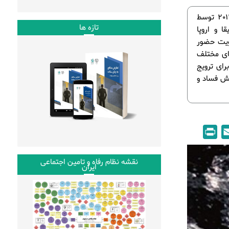
کمپین «وقت بیدار شدن از خواب» بعد از وقایع موسوم به بهار عربی در سال 2012 توسط
تازه ها
 آفریقا و اروپا
قویت حضور
های مختلف
رای ترویج
هش فساد و
P
E
r
m
i
a
نقشه نظام رفاه و تامین اجتماعی
ایران
n
i
t
l