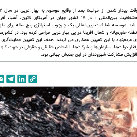
موسسه «شفافیت بین‌المللی » در 17 کشور جهان در آمریکای لاتین، آسیا،
زی شد. موسسه شفافیت بین‌المللی یک چارچوب استراتژی پنج ساله برای ت
طقه خاورمیانه و شمال آفریقا در پی بهار عربی طراحی کرده بود. در کشور
ی مردم‌نهاد با این کمپین همکاری می کردند. هدف این کمپین حمایت‌گری ب
رفتار دولت‌ها، سازمان‌ها و شرکت‌ها، اشخاص حقیقی و حقوقی در جهت کا
فزایش مشارکت شهروندان در این جنبش جهانی بود.
T
L
C
e
i
o
l
n
p
e
k
y
g
e
L
r
d
i
a
I
n