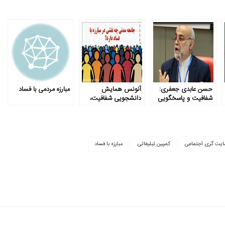
حسن عابدی جعفری:
آنونس همایش
مبارزه مردمی با فساد
شفافیت و پاسخگویی
دانشجویی شفافیت،
دو تیغه یک قیچی
حاکمیت پاسخگو،
هستند
جامعه مطالبه گر
یت­ گری اجتماعی
کمپین تبلیغاتی
مبارزه با فساد