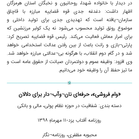
در دیدار با خانواده شهدا، روحانیون و نخبگان استان هرمزگان
اظهار داشت: دغدغه جدی قوه قضاییه مبارزه با قاچاق
سازمان¬یافته است که تهدیدی جدی برای تولید داخلی و
موضوع رونق تولید محسوب می‌شود نه یک کولبر مرزنشین که
برای امرار معاش فعالیت می‌کند. رئیس قوه قضاییه تصریح کرد:
پارتی¬بازی و رانت باعث از بین رفتن عدالت استخدامی خواهد
شد و در گام دوم انقلاب، با هرگونه بی¬عدالتی مبارزه خواهد شد.
وی افزود: وظیفه عموم و دولتمردان صیانت از حقوق عامه است و
ما تیز حفظ آن را وظیفه خود می‌دانیم.
«وام فروشی»، حرفه‌ای نان¬وآب¬دار برای دلالان
دسته بندی: شفافیت در حوزه نظام پولی، مالی و بانکی
روزنامه آفتاب یزد-۱۱ مهرماهِ ۱۳۹۸
محبوبه مظفری، روزنامه¬نگار