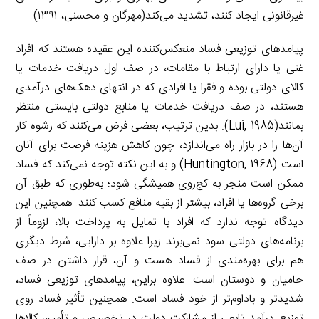
غیرقانونی ایجاد کنند، تشدید می‌کند(مهرگان و محسنی، ۱۳۹۱).
پیامدهای توزیعی فساد منعکس‌کننده این عقیده هستند که افراد
غنی یا دارای ارتباط با مقامات، در صف اول دریافت خدمات یا
کالای دولتی بوده و فقرا یا افرادی که در انتهای دهک‌های درآمدی
هستند، در صف دریافت خدمات یا منابع دولتی بایستی منتظر
بمانند(Lui, 1985). بدین ترتیب، بعضی فرض می‌کنند که رشوه کار
آن‌ها را در بازار راه می‌اندازد، چون کاهش هزینه فرصت برای آنان
است (Huntington, 1968) و به این نکته توجه نمی‌کند که فساد
ممکن است منجر به کج‌روی همیشگی شود؛ به‌طوری که طبق آن
برخی گروه‌ها یا افراد، بیشتر از بقیه منافع کسب کنند. همچنین این
دیدگاه توجه ندارد که افراد با تمایل به پرداخت بالا، لزوماً از
برنامه‌های دولتی سود نمی‌برند زیرا علاوه بر دارایی، شرط دیگری
هم برای بهره‌مندی از فساد هست و آن، قرار داشتن در صف
حامیان و دوستان است. علاوه براین، پیامدهای توزیعی فساد،
شدیدتر و باداوم‌تر از خود فساد است. همچنین تأثیر فساد روی
توزیع درآمد تابعی از مشارکت دولت در تخصیص و تأمین کالاها