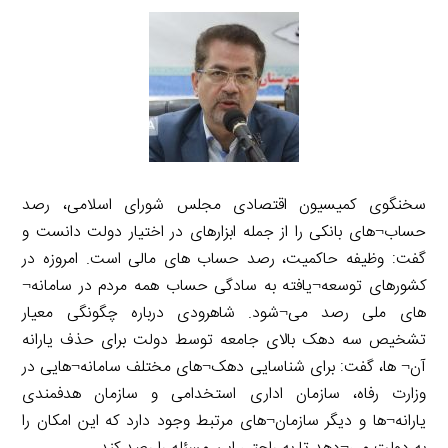
سخنگوی کمیسیون اقتصادی مجلس شورای اسلامی، رصد
حساب¬های بانکی را از جمله ابزارهای در اختیار دولت دانست و
گفت: وظیفه حاکمیت، رصد حساب های مالی است. امروزه در
کشورهای توسعه¬یافته به سادگی حساب همه مردم در سامانه¬
های ملی رصد می¬شود. شاهرودی درباره چگونگی معیار
تشخیص سه دهک بالای جامعه توسط دولت برای حذف یارانه
آن¬ ها، گفت: برای شناسایی دهک¬های مختلف سامانه¬هایی در
وزارت رفاه، سازمان اداری استخدامی و سازمان هدفمندی
یارانه¬ها و دیگر سازمان¬های مرتبط وجود دارد که این امکان را